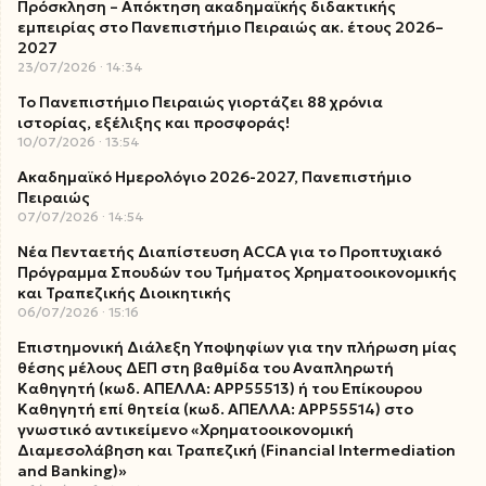
Πρόσκληση – Απόκτηση ακαδημαϊκής διδακτικής
εμπειρίας στο Πανεπιστήμιο Πειραιώς ακ. έτους 2026–
2027
23/07/2026
14:34
Το Πανεπιστήμιο Πειραιώς γιορτάζει 88 χρόνια
ιστορίας, εξέλιξης και προσφοράς!
10/07/2026
13:54
Ακαδημαϊκό Ημερολόγιο 2026-2027, Πανεπιστήμιο
Πειραιώς
07/07/2026
14:54
Νέα Πενταετής Διαπίστευση ACCA για το Προπτυχιακό
Πρόγραμμα Σπουδών του Τμήματος Χρηματοοικονομικής
και Τραπεζικής Διοικητικής
06/07/2026
15:16
Επιστημονική Διάλεξη Υποψηφίων για την πλήρωση μίας
θέσης μέλους ΔΕΠ στη βαθμίδα του Αναπληρωτή
Καθηγητή (κωδ. ΑΠΕΛΛΑ: ΑΡΡ55513) ή του Επίκουρου
Καθηγητή επί θητεία (κωδ. ΑΠΕΛΛΑ: ΑΡΡ55514) στο
γνωστικό αντικείμενο «Χρηματοοικονομική
Διαμεσολάβηση και Τραπεζική (Financial Intermediation
and Banking)»