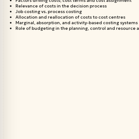
• Factors driving costs; cost terms and cost assignment
• Relevance of costs in the decision process
• Job costing vs. process costing
• Allocation and reallocation of costs to cost centres
• Marginal, absorption, and activity-based costing systems
• Role of budgeting in the planning, control and resource a