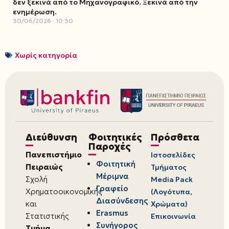
δεν ξεκινά από το Μηχανογραφικό. Ξεκινά από την
ενημέρωση.
30/06/2026
10:30
Χωρίς κατηγορία
Διεύθυνση
Φοιτητικές
Πρόσθετα
Παροχές
Πανεπιστήμιο
Ιστοσελίδες
Φοιτητική
Πειραιώς
Τμήματος
Μέριμνα
Σχολή
Media Pack
Γραφείο
Χρηματοοικονομικής
(Λογότυπα,
Διασύνδεσης
και
Χρώματα)
Erasmus
Στατιστικής
Επικοινωνία
Συνήγορος
Τμήμα