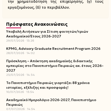
την χρηματοδότηση της επιχείρησης, (γ) τους
εργαζομένους, (δ) το περιβάλλον.
Πρόσφατες Ανακοινώσεις
Υποβολή Αιτήσεων για Σίτιση φοιτητών/τριών
Ακαδημαϊκού Έτους 2026-2027
29/07/2026
13:26
KPMG, Advisory Graduate Recruitment Program 2026
28/07/2026
14:02
Πρόσκληση – Απόκτηση ακαδημαϊκής διδακτικής
εμπειρίας στο Πανεπιστήμιο Πειραιώς ακ. έτους 2026–
2027
23/07/2026
14:34
Το Πανεπιστήμιο Πειραιώς γιορτάζει 88 χρόνια
ιστορίας, εξέλιξης και προσφοράς!
10/07/2026
13:54
Ακαδημαϊκό Ημερολόγιο 2026-2027, Πανεπιστήμιο
Πειραιώς
07/07/2026
14:54