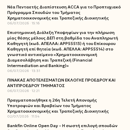
Νέα Πενταετής Διαπίστευση ACCA για το Προπτυχιακό
Πρόγραμμα Σπουδών του Τμήματος
Χρηματοοικονομικής και Τραπεζικής Διοικητικής
06/07/2026
15:16
Επιστημονική Διάλεξη Υποψηφίων για την πλήρωση
μίας θέσης μέλους ΔΕΠ στη βαθμίδα του Αναπληρωτή
Καθηγητή (κωδ. ΑΠΕΛΛΑ: ΑΡΡ55513) ή του Επίκουρου
Καθηγητή επί θητεία (κωδ. ΑΠΕΛΛΑ: ΑΡΡ55514) στο
γνωστικό αντικείμενο «Χρηματοοικονομική
Διαμεσολάβηση και Τραπεζική (Financial
Intermediation and Banking)»
06/07/2026
13:31
ΠΙΝΑΚΑΣ ΑΠΟΤΕΛΕΣΜΑΤΩΝ ΕΚΛΟΓΗΣ ΠΡΟΕΔΡΟΥ ΚΑΙ
ΑΝΤΙΠΡΟΕΔΡΟΥ ΤΜΗΜΑΤΟΣ
06/07/2026
12:21
Πραγματοποιήθηκε η 26η Τελετή Απονομής
Υποτροφιών και Βραβείων του Τμήματος
Χρηματοοικονομικής και Τραπεζικής Διοικητικής
02/07/2026
11:54
Bankfin Online Open Day – Η σωστή επιλογή σπουδών