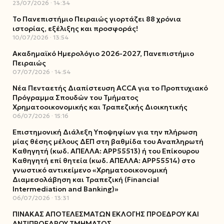
23/07/2026
14:34
Το Πανεπιστήμιο Πειραιώς γιορτάζει 88 χρόνια
ιστορίας, εξέλιξης και προσφοράς!
10/07/2026
13:54
Ακαδημαϊκό Ημερολόγιο 2026-2027, Πανεπιστήμιο
Πειραιώς
07/07/2026
14:54
Νέα Πενταετής Διαπίστευση ACCA για το Προπτυχιακό
Πρόγραμμα Σπουδών του Τμήματος
Χρηματοοικονομικής και Τραπεζικής Διοικητικής
06/07/2026
15:16
Επιστημονική Διάλεξη Υποψηφίων για την πλήρωση
μίας θέσης μέλους ΔΕΠ στη βαθμίδα του Αναπληρωτή
Καθηγητή (κωδ. ΑΠΕΛΛΑ: ΑΡΡ55513) ή του Επίκουρου
Καθηγητή επί θητεία (κωδ. ΑΠΕΛΛΑ: ΑΡΡ55514) στο
γνωστικό αντικείμενο «Χρηματοοικονομική
Διαμεσολάβηση και Τραπεζική (Financial
Intermediation and Banking)»
06/07/2026
13:31
ΠΙΝΑΚΑΣ ΑΠΟΤΕΛΕΣΜΑΤΩΝ ΕΚΛΟΓΗΣ ΠΡΟΕΔΡΟΥ ΚΑΙ
ΑΝΤΙΠΡΟΕΔΡΟΥ ΤΜΗΜΑΤΟΣ