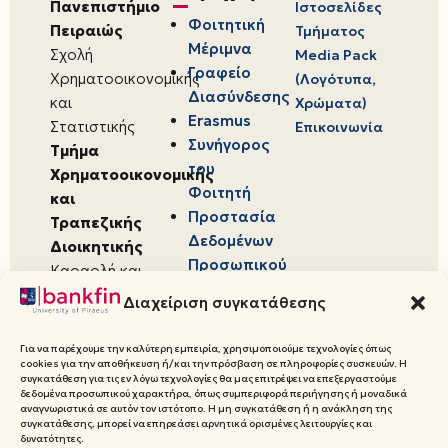
Πανεπιστήμιο
Ιστοσελίδες
Φοιτητική
Πειραιώς
Τμήματος
Μέριμνα
Σχολή
Media Pack
Γραφείο
Χρηματοοικονομικής
(Λογότυπα,
Διασύνδεσης
και
Χρώματα)
Erasmus
Στατιστικής
Επικοινωνία
Συνήγορος
Τμήμα
του
Χρηματοοικονομικής
Φοιτητή
και
Προστασία
Τραπεζικής
Δεδομένων
Διοικητικής
Προσωπικού
Καραολή και
Χαρακτήρα
Δημητρίου 80,
Διαχείριση συγκατάθεσης
18534,
Πειραιάς
Για να παρέχουμε την καλύτερη εμπειρία, χρησιμοποιούμε τεχνολογίες όπως
cookies για την αποθήκευση ή/και την πρόσβαση σε πληροφορίες συσκευών. Η
συγκατάθεση για τις εν λόγω τεχνολογίες θα μας επιτρέψει να επεξεργαστούμε
δεδομένα προσωπικού χαρακτήρα, όπως συμπεριφορά περιήγησης ή μοναδικά
αναγνωριστικά σε αυτόν τον ιστότοπο. Η μη συγκατάθεση ή η ανάκληση της
συγκατάθεσης, μπορεί να επηρεάσει αρνητικά ορισμένες λειτουργίες και
© 2026 Πανεπιστήμιο Πειραιώς,
δυνατότητες.