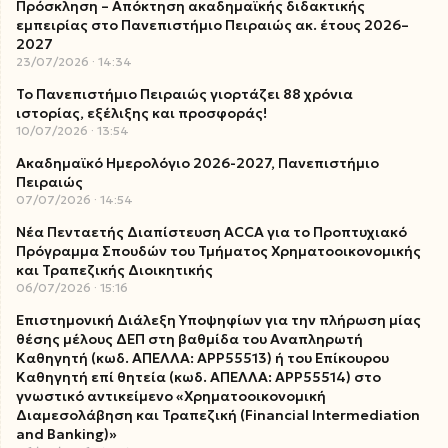
Πρόσκληση – Απόκτηση ακαδημαϊκής διδακτικής
εμπειρίας στο Πανεπιστήμιο Πειραιώς ακ. έτους 2026–
2027
23/07/2026
14:34
Το Πανεπιστήμιο Πειραιώς γιορτάζει 88 χρόνια
ιστορίας, εξέλιξης και προσφοράς!
10/07/2026
13:54
Ακαδημαϊκό Ημερολόγιο 2026-2027, Πανεπιστήμιο
Πειραιώς
07/07/2026
14:54
Νέα Πενταετής Διαπίστευση ACCA για το Προπτυχιακό
Πρόγραμμα Σπουδών του Τμήματος Χρηματοοικονομικής
και Τραπεζικής Διοικητικής
06/07/2026
15:16
Επιστημονική Διάλεξη Υποψηφίων για την πλήρωση μίας
θέσης μέλους ΔΕΠ στη βαθμίδα του Αναπληρωτή
Καθηγητή (κωδ. ΑΠΕΛΛΑ: ΑΡΡ55513) ή του Επίκουρου
Καθηγητή επί θητεία (κωδ. ΑΠΕΛΛΑ: ΑΡΡ55514) στο
γνωστικό αντικείμενο «Χρηματοοικονομική
Διαμεσολάβηση και Τραπεζική (Financial Intermediation
and Banking)»