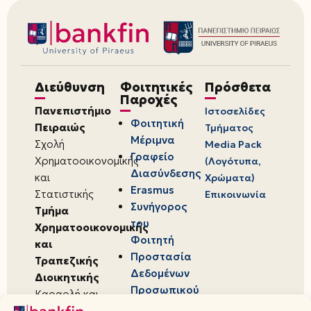
Διεύθυνση
Φοιτητικές
Πρόσθετα
Παροχές
Πανεπιστήμιο
Ιστοσελίδες
Φοιτητική
Πειραιώς
Τμήματος
Μέριμνα
Σχολή
Media Pack
Γραφείο
Χρηματοοικονομικής
(Λογότυπα,
Διασύνδεσης
και
Χρώματα)
Erasmus
Στατιστικής
Επικοινωνία
Συνήγορος
Τμήμα
του
Χρηματοοικονομικής
Φοιτητή
και
Προστασία
Τραπεζικής
Δεδομένων
Διοικητικής
Προσωπικού
Καραολή και
Χαρακτήρα
Δημητρίου 80,