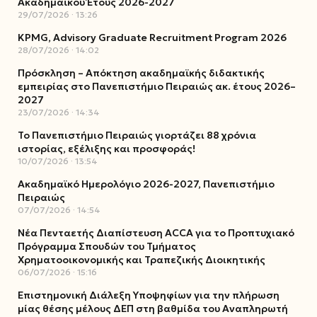
Ακαδημαϊκού Έτους 2026-2027
29/07/2026
13:26
KPMG, Advisory Graduate Recruitment Program 2026
28/07/2026
14:02
Πρόσκληση – Απόκτηση ακαδημαϊκής διδακτικής
εμπειρίας στο Πανεπιστήμιο Πειραιώς ακ. έτους 2026–
2027
23/07/2026
14:34
Το Πανεπιστήμιο Πειραιώς γιορτάζει 88 χρόνια
ιστορίας, εξέλιξης και προσφοράς!
10/07/2026
13:54
Ακαδημαϊκό Ημερολόγιο 2026-2027, Πανεπιστήμιο
Πειραιώς
07/07/2026
14:54
Νέα Πενταετής Διαπίστευση ACCA για το Προπτυχιακό
Πρόγραμμα Σπουδών του Τμήματος
Χρηματοοικονομικής και Τραπεζικής Διοικητικής
06/07/2026
15:16
Επιστημονική Διάλεξη Υποψηφίων για την πλήρωση
μίας θέσης μέλους ΔΕΠ στη βαθμίδα του Αναπληρωτή