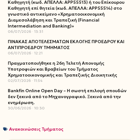
Καθηγητή (κωδ. ΑΠΕΛΛΑ: ΑΡΡ55513) ή του Επίκουρου
Καθηγητή επί θητεία (κωδ. ΑΠΕΛΛΑ: ΑΡΡ55514) στο
γνωστικό αντικείμενο «Χρηματοοικονομική
Διαμεσολάβηση και Τραπεζική (Financial
Intermediation and Banking)»
06/07/2026
13:31
ΠΙΝΑΚΑΣ ΑΠΟΤΕΛΕΣΜΑΤΩΝ ΕΚΛΟΓΗΣ ΠΡΟΕΔΡΟΥ ΚΑΙ
ΑΝΤΙΠΡΟΕΔΡΟΥ ΤΜΗΜΑΤΟΣ
06/07/2026
12:21
Πραγματοποιήθηκε η 26η Τελετή Απονομής
Υποτροφιών και Βραβείων του Τμήματος
Χρηματοοικονομικής και Τραπεζικής Διοικητικής
02/07/2026
11:54
Bankfin Online Open Day – Η σωστή επιλογή σπουδών
δεν ξεκινά από το Μηχανογραφικό. Ξεκινά από την
ενημέρωση.
30/06/2026
10:30
Ανακοινώσεις Τμήματος