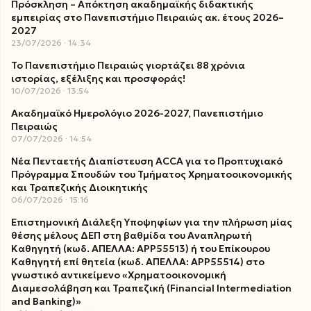
Πρόσκληση – Απόκτηση ακαδημαϊκής διδακτικής
εμπειρίας στο Πανεπιστήμιο Πειραιώς ακ. έτους 2026–
2027
23/07/2026
14:34
Το Πανεπιστήμιο Πειραιώς γιορτάζει 88 χρόνια
ιστορίας, εξέλιξης και προσφοράς!
10/07/2026
13:54
Ακαδημαϊκό Ημερολόγιο 2026-2027, Πανεπιστήμιο
Πειραιώς
07/07/2026
14:54
Νέα Πενταετής Διαπίστευση ACCA για το Προπτυχιακό
Πρόγραμμα Σπουδών του Τμήματος Χρηματοοικονομικής
και Τραπεζικής Διοικητικής
06/07/2026
15:16
Επιστημονική Διάλεξη Υποψηφίων για την πλήρωση μίας
θέσης μέλους ΔΕΠ στη βαθμίδα του Αναπληρωτή
Καθηγητή (κωδ. ΑΠΕΛΛΑ: ΑΡΡ55513) ή του Επίκουρου
Καθηγητή επί θητεία (κωδ. ΑΠΕΛΛΑ: ΑΡΡ55514) στο
γνωστικό αντικείμενο «Χρηματοοικονομική
Διαμεσολάβηση και Τραπεζική (Financial Intermediation
and Banking)»