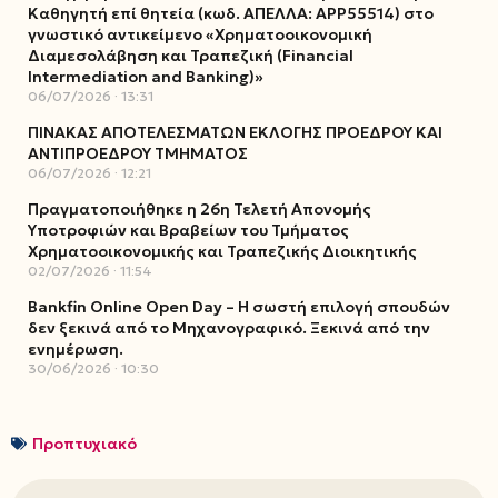
Καθηγητή επί θητεία (κωδ. ΑΠΕΛΛΑ: ΑΡΡ55514) στο
γνωστικό αντικείμενο «Χρηματοοικονομική
Διαμεσολάβηση και Τραπεζική (Financial
Intermediation and Banking)»
06/07/2026
13:31
ΠΙΝΑΚΑΣ ΑΠΟΤΕΛΕΣΜΑΤΩΝ ΕΚΛΟΓΗΣ ΠΡΟΕΔΡΟΥ ΚΑΙ
ΑΝΤΙΠΡΟΕΔΡΟΥ ΤΜΗΜΑΤΟΣ
06/07/2026
12:21
Πραγματοποιήθηκε η 26η Τελετή Απονομής
Υποτροφιών και Βραβείων του Τμήματος
Χρηματοοικονομικής και Τραπεζικής Διοικητικής
02/07/2026
11:54
Bankfin Online Open Day – Η σωστή επιλογή σπουδών
δεν ξεκινά από το Μηχανογραφικό. Ξεκινά από την
ενημέρωση.
30/06/2026
10:30
Προπτυχιακό