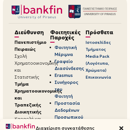
Διεύθυνση
Φοιτητικές
Πρόσθετα
Παροχές
Πανεπιστήμιο
Ιστοσελίδες
Φοιτητική
Πειραιώς
Τμήματος
Μέριμνα
Σχολή
Media Pack
Γραφείο
Χρηματοοικονομικής
(Λογότυπα,
Διασύνδεσης
και
Χρώματα)
Erasmus
Στατιστικής
Επικοινωνία
Συνήγορος
Τμήμα
του
Χρηματοοικονομικής
Φοιτητή
και
Προστασία
Τραπεζικής
Δεδομένων
Διοικητικής
Προσωπικού
Καραολή και
Χαρακτήρα
Δημητρίου 80,
Διαχείριση συγκατάθεσης