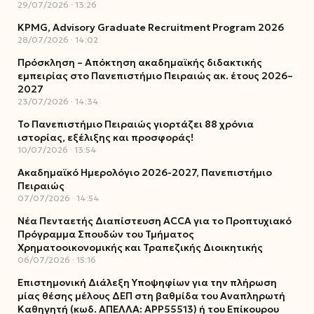
29/07/2026
13:26
KPMG, Advisory Graduate Recruitment Program 2026
28/07/2026
14:02
Πρόσκληση – Απόκτηση ακαδημαϊκής διδακτικής
εμπειρίας στο Πανεπιστήμιο Πειραιώς ακ. έτους 2026–
2027
23/07/2026
14:34
Το Πανεπιστήμιο Πειραιώς γιορτάζει 88 χρόνια
ιστορίας, εξέλιξης και προσφοράς!
10/07/2026
13:54
Ακαδημαϊκό Ημερολόγιο 2026-2027, Πανεπιστήμιο
Πειραιώς
07/07/2026
14:54
Νέα Πενταετής Διαπίστευση ACCA για το Προπτυχιακό
Πρόγραμμα Σπουδών του Τμήματος
Χρηματοοικονομικής και Τραπεζικής Διοικητικής
06/07/2026
15:16
Επιστημονική Διάλεξη Υποψηφίων για την πλήρωση
μίας θέσης μέλους ΔΕΠ στη βαθμίδα του Αναπληρωτή
Καθηγητή (κωδ. ΑΠΕΛΛΑ: ΑΡΡ55513) ή του Επίκουρου