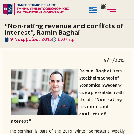
Μεταπηδήστε
στο
“Non-rating revenue and conflicts of
περιεχόμενο
interest”, Ramin Baghai
9 Νοεμβρίου, 2015
6:07 πμ
9/11/2015
Ramin Baghai
from
Stockholm School of
Economics, Sweden
will
give a presentation
with
the title
“
Non-rating
revenue and
conflicts of
“.
interest
The seminar is part of the 2015 Winter Semester’s Weekly