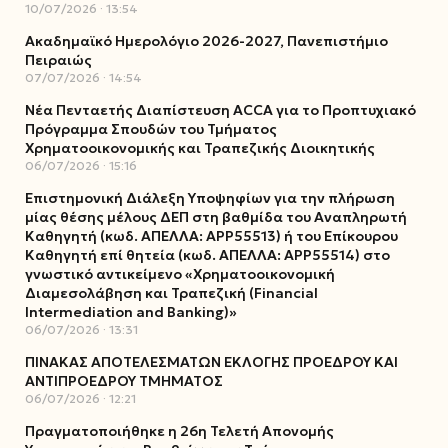
10/07/2026
13:54
Ακαδημαϊκό Ημερολόγιο 2026-2027, Πανεπιστήμιο
Πειραιώς
07/07/2026
14:54
Νέα Πενταετής Διαπίστευση ACCA για το Προπτυχιακό
Πρόγραμμα Σπουδών του Τμήματος
Χρηματοοικονομικής και Τραπεζικής Διοικητικής
06/07/2026
15:16
Επιστημονική Διάλεξη Υποψηφίων για την πλήρωση
μίας θέσης μέλους ΔΕΠ στη βαθμίδα του Αναπληρωτή
Καθηγητή (κωδ. ΑΠΕΛΛΑ: ΑΡΡ55513) ή του Επίκουρου
Καθηγητή επί θητεία (κωδ. ΑΠΕΛΛΑ: ΑΡΡ55514) στο
γνωστικό αντικείμενο «Χρηματοοικονομική
Διαμεσολάβηση και Τραπεζική (Financial
Intermediation and Banking)»
06/07/2026
13:31
ΠΙΝΑΚΑΣ ΑΠΟΤΕΛΕΣΜΑΤΩΝ ΕΚΛΟΓΗΣ ΠΡΟΕΔΡΟΥ ΚΑΙ
ΑΝΤΙΠΡΟΕΔΡΟΥ ΤΜΗΜΑΤΟΣ
06/07/2026
12:21
Πραγματοποιήθηκε η 26η Τελετή Απονομής