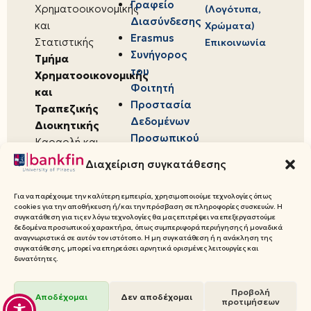
Γραφείο
Χρηματοοικονομικής
(Λογότυπα,
Διασύνδεσης
και
Χρώματα)
Erasmus
Στατιστικής
Επικοινωνία
Συνήγορος
Τμήμα
του
Χρηματοοικονομικής
Φοιτητή
και
Προστασία
Τραπεζικής
Δεδομένων
Διοικητικής
Προσωπικού
Καραολή και
Χαρακτήρα
Δημητρίου 80,
Διαχείριση συγκατάθεσης
18534,
Πειραιάς
Για να παρέχουμε την καλύτερη εμπειρία, χρησιμοποιούμε τεχνολογίες όπως
cookies για την αποθήκευση ή/και την πρόσβαση σε πληροφορίες συσκευών. Η
συγκατάθεση για τις εν λόγω τεχνολογίες θα μας επιτρέψει να επεξεργαστούμε
δεδομένα προσωπικού χαρακτήρα, όπως συμπεριφορά περιήγησης ή μοναδικά
αναγνωριστικά σε αυτόν τον ιστότοπο. Η μη συγκατάθεση ή η ανάκληση της
συγκατάθεσης, μπορεί να επηρεάσει αρνητικά ορισμένες λειτουργίες και
© 2026 Πανεπιστήμιο Πειραιώς,
δυνατότητες.
Τμήμα Χρηματοοικονομικής και
Προβολή
Τραπεζικής Διοικητικής
Αποδέχομαι
Δεν αποδέχομαι
προτιμήσεων