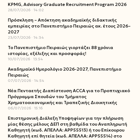
KPMG, Advisory Graduate Recruitment Program 2026
28/07/2026
14:02
Πρόσκληση – Απόκτηση ακαδημαϊκής διδακτικής
εμπειρίας στο Πανεπιστήμιο Πειραιώς ακ. έτους 2026–
2027
23/07/2026
14:34
Το Πανεπιστήμιο Πειραιώς γιορτάζει 88 χρόνια
ιστορίας, εξέλιξης και προσφοράς!
10/07/2026
13:54
Ακαδημαϊκό Ημερολόγιο 2026-2027, Πανεπιστήμιο
Πειραιώς
07/07/2026
14:54
Νέα Πενταετής Διαπίστευση ACCA για το Προπτυχιακό
Πρόγραμμα Σπουδών του Τμήματος
Χρηματοοικονομικής και Τραπεζικής Διοικητικής
06/07/2026
15:16
Επιστημονική Διάλεξη Υποψηφίων για την πλήρωση
μίας θέσης μέλους ΔΕΠ στη βαθμίδα του Αναπληρωτή
Καθηγητή (κωδ. ΑΠΕΛΛΑ: ΑΡΡ55513) ή του Επίκουρου
Καθηγητή επί θητεία (κωδ. ΑΠΕΛΛΑ: ΑΡΡ55514) στο