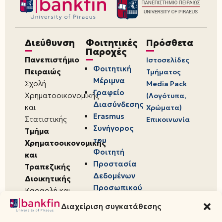
Διεύθυνση
Φοιτητικές
Πρόσθετα
Παροχές
Πανεπιστήμιο
Ιστοσελίδες
Φοιτητική
Πειραιώς
Τμήματος
Μέριμνα
Σχολή
Media Pack
Γραφείο
Χρηματοοικονομικής
(Λογότυπα,
Διασύνδεσης
και
Χρώματα)
Erasmus
Στατιστικής
Επικοινωνία
Συνήγορος
Τμήμα
του
Χρηματοοικονομικής
Φοιτητή
και
Προστασία
Τραπεζικής
Δεδομένων
Διοικητικής
Προσωπικού
Καραολή και
Χαρακτήρα
Δημητρίου 80,
Διαχείριση συγκατάθεσης
18534,