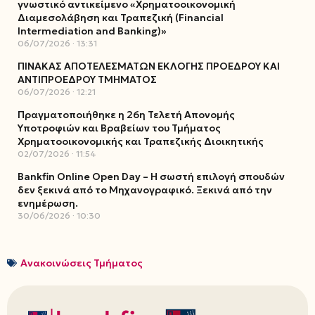
γνωστικό αντικείμενο «Χρηματοοικονομική
Διαμεσολάβηση και Τραπεζική (Financial
Intermediation and Banking)»
06/07/2026
13:31
ΠΙΝΑΚΑΣ ΑΠΟΤΕΛΕΣΜΑΤΩΝ ΕΚΛΟΓΗΣ ΠΡΟΕΔΡΟΥ ΚΑΙ
ΑΝΤΙΠΡΟΕΔΡΟΥ ΤΜΗΜΑΤΟΣ
06/07/2026
12:21
Πραγματοποιήθηκε η 26η Τελετή Απονομής
Υποτροφιών και Βραβείων του Τμήματος
Χρηματοοικονομικής και Τραπεζικής Διοικητικής
02/07/2026
11:54
Bankfin Online Open Day – Η σωστή επιλογή σπουδών
δεν ξεκινά από το Μηχανογραφικό. Ξεκινά από την
ενημέρωση.
30/06/2026
10:30
Ανακοινώσεις Τμήματος