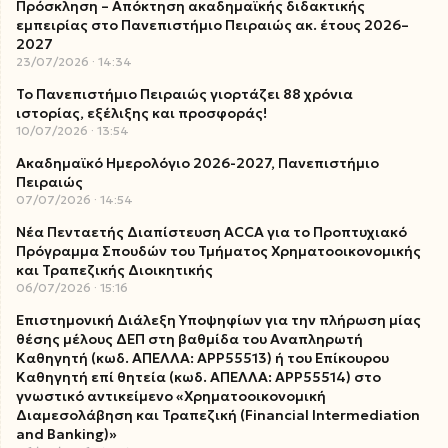
Πρόσκληση – Απόκτηση ακαδημαϊκής διδακτικής
εμπειρίας στο Πανεπιστήμιο Πειραιώς ακ. έτους 2026–
2027
23/07/2026
14:34
Το Πανεπιστήμιο Πειραιώς γιορτάζει 88 χρόνια
ιστορίας, εξέλιξης και προσφοράς!
10/07/2026
13:54
Ακαδημαϊκό Ημερολόγιο 2026-2027, Πανεπιστήμιο
Πειραιώς
07/07/2026
14:54
Νέα Πενταετής Διαπίστευση ACCA για το Προπτυχιακό
Πρόγραμμα Σπουδών του Τμήματος Χρηματοοικονομικής
και Τραπεζικής Διοικητικής
06/07/2026
15:16
Επιστημονική Διάλεξη Υποψηφίων για την πλήρωση μίας
θέσης μέλους ΔΕΠ στη βαθμίδα του Αναπληρωτή
Καθηγητή (κωδ. ΑΠΕΛΛΑ: ΑΡΡ55513) ή του Επίκουρου
Καθηγητή επί θητεία (κωδ. ΑΠΕΛΛΑ: ΑΡΡ55514) στο
γνωστικό αντικείμενο «Χρηματοοικονομική
Διαμεσολάβηση και Τραπεζική (Financial Intermediation
and Banking)»