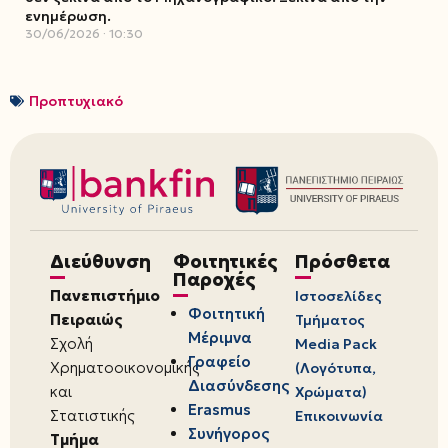
ενημέρωση.
30/06/2026
10:30
Προπτυχιακό
Διεύθυνση
Φοιτητικές
Πρόσθετα
Παροχές
Πανεπιστήμιο
Ιστοσελίδες
Φοιτητική
Πειραιώς
Τμήματος
Μέριμνα
Σχολή
Media Pack
Γραφείο
Χρηματοοικονομικής
(Λογότυπα,
Διασύνδεσης
και
Χρώματα)
Erasmus
Στατιστικής
Επικοινωνία
Συνήγορος
Τμήμα