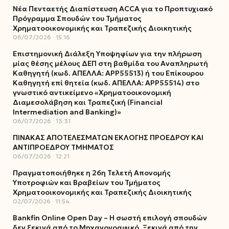
Νέα Πενταετής Διαπίστευση ACCA για το Προπτυχιακό
Πρόγραμμα Σπουδών του Τμήματος
Χρηματοοικονομικής και Τραπεζικής Διοικητικής
06/07/2026
15:16
Επιστημονική Διάλεξη Υποψηφίων για την πλήρωση
μίας θέσης μέλους ΔΕΠ στη βαθμίδα του Αναπληρωτή
Καθηγητή (κωδ. ΑΠΕΛΛΑ: ΑΡΡ55513) ή του Επίκουρου
Καθηγητή επί θητεία (κωδ. ΑΠΕΛΛΑ: ΑΡΡ55514) στο
γνωστικό αντικείμενο «Χρηματοοικονομική
Διαμεσολάβηση και Τραπεζική (Financial
Intermediation and Banking)»
06/07/2026
13:31
ΠΙΝΑΚΑΣ ΑΠΟΤΕΛΕΣΜΑΤΩΝ ΕΚΛΟΓΗΣ ΠΡΟΕΔΡΟΥ ΚΑΙ
ΑΝΤΙΠΡΟΕΔΡΟΥ ΤΜΗΜΑΤΟΣ
06/07/2026
12:21
Πραγματοποιήθηκε η 26η Τελετή Απονομής
Υποτροφιών και Βραβείων του Τμήματος
Χρηματοοικονομικής και Τραπεζικής Διοικητικής
02/07/2026
11:54
Bankfin Online Open Day – Η σωστή επιλογή σπουδών
δεν ξεκινά από το Μηχανογραφικό. Ξεκινά από την