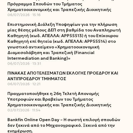
Πρόγραμμα Σπουδών του Τμήματος
Χρηματοοικονομικής και Τραπεζικής Διοικητικής
06/07/2026
15:16
Επιστημονική Διάλεξη Υποψηφίων για την πλήρωση
μίας θέσης μέλους ΔΕΠ στη βαθμίδα του Αναπληρωτή
Καθηγητή (κωδ. ΑΠΕΛΛΑ: ΑΡΡ55513) ή του Επίκουρου
Καθηγητή επί θητεία (κωδ. ΑΠΕΛΛΑ: ΑΡΡ55514) στο
γνωστικό αντικείμενο «Χρηματοοικονομική
Διαμεσολάβηση και Τραπεζική (Financial
Intermediation and Banking)»
06/07/2026
13:31
ΠΙΝΑΚΑΣ ΑΠΟΤΕΛΕΣΜΑΤΩΝ ΕΚΛΟΓΗΣ ΠΡΟΕΔΡΟΥ ΚΑΙ
ΑΝΤΙΠΡΟΕΔΡΟΥ ΤΜΗΜΑΤΟΣ
06/07/2026
12:21
Πραγματοποιήθηκε η 26η Τελετή Απονομής
Υποτροφιών και Βραβείων του Τμήματος
Χρηματοοικονομικής και Τραπεζικής Διοικητικής
02/07/2026
11:54
Bankfin Online Open Day – Η σωστή επιλογή σπουδών
δεν ξεκινά από το Μηχανογραφικό. Ξεκινά από την
ενημέρωση.