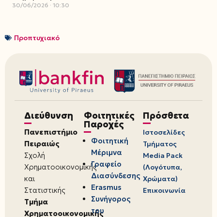
30/06/2026
10:30
Προπτυχιακό
Διεύθυνση
Φοιτητικές
Πρόσθετα
Παροχές
Πανεπιστήμιο
Ιστοσελίδες
Φοιτητική
Πειραιώς
Τμήματος
Μέριμνα
Σχολή
Media Pack
Γραφείο
Χρηματοοικονομικής
(Λογότυπα,
Διασύνδεσης
και
Χρώματα)
Erasmus
Στατιστικής
Επικοινωνία
Συνήγορος
Τμήμα
του
Χρηματοοικονομικής