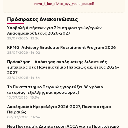
noyu_Z_iue_oiiAeo_oyy_yeu-u_oue.pdf
Πρόσφατες Ανακοινώσεις
Υποβολή Αιτήσεων για Σίτιση φοιτητών/τριών
Ακαδημαϊκού Έτους 2026-2027
29/07/2026
13:26
KPMG, Advisory Graduate Recruitment Program 2026
28/07/2026
14:02
Πρόσκληση – Απόκτηση ακαδημαϊκής διδακτικής
εμπειρίας στο Πανεπιστήμιο Πειραιώς ακ. έτους 2026–
2027
23/07/2026
14:34
Το Πανεπιστήμιο Πειραιώς γιορτάζει 88 χρόνια
ιστορίας, εξέλιξης και προσφοράς!
10/07/2026
13:54
Ακαδημαϊκό Ημερολόγιο 2026-2027, Πανεπιστήμιο
Πειραιώς
07/07/2026
14:54
Νέα Πενταετής Διαπίστευση ACCA για το Προπτυχιακό