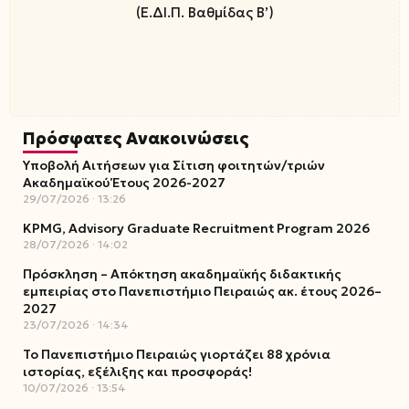
(Ε.ΔΙ.Π. Βαθμίδας Β’)
Πρόσφατες Ανακοινώσεις
Υποβολή Αιτήσεων για Σίτιση φοιτητών/τριών
Ακαδημαϊκού Έτους 2026-2027
29/07/2026
13:26
KPMG, Advisory Graduate Recruitment Program 2026
28/07/2026
14:02
Πρόσκληση – Απόκτηση ακαδημαϊκής διδακτικής
εμπειρίας στο Πανεπιστήμιο Πειραιώς ακ. έτους 2026–
2027
23/07/2026
14:34
Το Πανεπιστήμιο Πειραιώς γιορτάζει 88 χρόνια
ιστορίας, εξέλιξης και προσφοράς!
10/07/2026
13:54