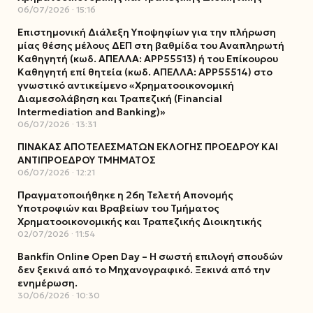
06/07/2026
15:16
Επιστημονική Διάλεξη Υποψηφίων για την πλήρωση
μίας θέσης μέλους ΔΕΠ στη βαθμίδα του Αναπληρωτή
Καθηγητή (κωδ. ΑΠΕΛΛΑ: ΑΡΡ55513) ή του Επίκουρου
Καθηγητή επί θητεία (κωδ. ΑΠΕΛΛΑ: ΑΡΡ55514) στο
γνωστικό αντικείμενο «Χρηματοοικονομική
Διαμεσολάβηση και Τραπεζική (Financial
Intermediation and Banking)»
06/07/2026
13:31
ΠΙΝΑΚΑΣ ΑΠΟΤΕΛΕΣΜΑΤΩΝ ΕΚΛΟΓΗΣ ΠΡΟΕΔΡΟΥ ΚΑΙ
ΑΝΤΙΠΡΟΕΔΡΟΥ ΤΜΗΜΑΤΟΣ
06/07/2026
12:21
Πραγματοποιήθηκε η 26η Τελετή Απονομής
Υποτροφιών και Βραβείων του Τμήματος
Χρηματοοικονομικής και Τραπεζικής Διοικητικής
02/07/2026
11:54
Bankfin Online Open Day – Η σωστή επιλογή σπουδών
δεν ξεκινά από το Μηχανογραφικό. Ξεκινά από την
ενημέρωση.
30/06/2026
10:30