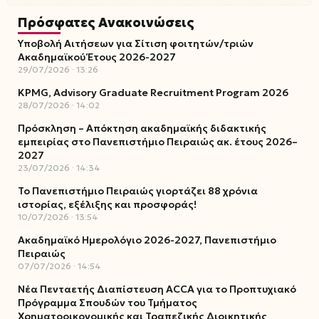
Πρόσφατες Ανακοινώσεις
Υποβολή Αιτήσεων για Σίτιση φοιτητών/τριών
Ακαδημαϊκού Έτους 2026-2027
29/07/2026
13:26
KPMG, Advisory Graduate Recruitment Program 2026
28/07/2026
14:02
Πρόσκληση – Απόκτηση ακαδημαϊκής διδακτικής
εμπειρίας στο Πανεπιστήμιο Πειραιώς ακ. έτους 2026–
2027
23/07/2026
14:34
Το Πανεπιστήμιο Πειραιώς γιορτάζει 88 χρόνια
ιστορίας, εξέλιξης και προσφοράς!
10/07/2026
13:54
Ακαδημαϊκό Ημερολόγιο 2026-2027, Πανεπιστήμιο
Πειραιώς
07/07/2026
14:54
Νέα Πενταετής Διαπίστευση ACCA για το Προπτυχιακό
Πρόγραμμα Σπουδών του Τμήματος
Χρηματοοικονομικής και Τραπεζικής Διοικητικής