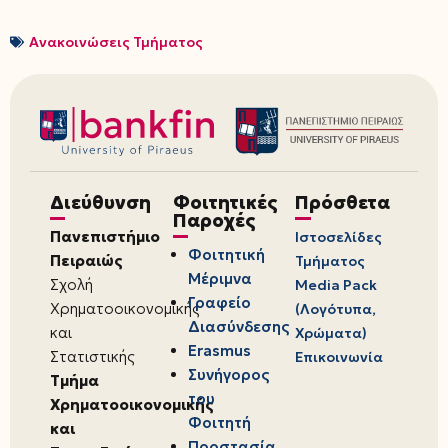
Ανακοινώσεις Τμήματος
Διεύθυνση
Φοιτητικές
Πρόσθετα
Παροχές
Πανεπιστήμιο
Ιστοσελίδες
Φοιτητική
Πειραιώς
Τμήματος
Μέριμνα
Σχολή
Media Pack
Γραφείο
Χρηματοοικονομικής
(Λογότυπα,
Διασύνδεσης
και
Χρώματα)
Erasmus
Στατιστικής
Επικοινωνία
Συνήγορος
Τμήμα
του
Χρηματοοικονομικής
Φοιτητή
και
Προστασία