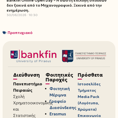
Bankfin Online Open Day – Η σωστή επιλογή σπουδών
δεν ξεκινά από το Μηχανογραφικό. Ξεκινά από την
ενημέρωση.
30/06/2026
10:30
Προπτυχιακό
Διεύθυνση
Φοιτητικές
Πρόσθετα
Παροχές
Πανεπιστήμιο
Ιστοσελίδες
Φοιτητική
Πειραιώς
Τμήματος
Μέριμνα
Σχολή
Media Pack
Γραφείο
Χρηματοοικονομικής
(Λογότυπα,
Διασύνδεσης
και
Χρώματα)
Erasmus
Στατιστικής
Επικοινωνία