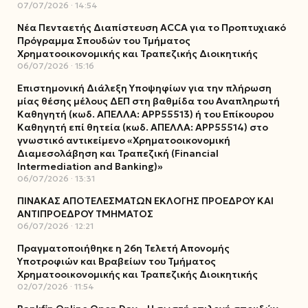
07/07/2026
14:54
Νέα Πενταετής Διαπίστευση ACCA για το Προπτυχιακό
Πρόγραμμα Σπουδών του Τμήματος
Χρηματοοικονομικής και Τραπεζικής Διοικητικής
06/07/2026
15:16
Επιστημονική Διάλεξη Υποψηφίων για την πλήρωση
μίας θέσης μέλους ΔΕΠ στη βαθμίδα του Αναπληρωτή
Καθηγητή (κωδ. ΑΠΕΛΛΑ: ΑΡΡ55513) ή του Επίκουρου
Καθηγητή επί θητεία (κωδ. ΑΠΕΛΛΑ: ΑΡΡ55514) στο
γνωστικό αντικείμενο «Χρηματοοικονομική
Διαμεσολάβηση και Τραπεζική (Financial
Intermediation and Banking)»
06/07/2026
13:31
ΠΙΝΑΚΑΣ ΑΠΟΤΕΛΕΣΜΑΤΩΝ ΕΚΛΟΓΗΣ ΠΡΟΕΔΡΟΥ ΚΑΙ
ΑΝΤΙΠΡΟΕΔΡΟΥ ΤΜΗΜΑΤΟΣ
06/07/2026
12:21
Πραγματοποιήθηκε η 26η Τελετή Απονομής
Υποτροφιών και Βραβείων του Τμήματος
Χρηματοοικονομικής και Τραπεζικής Διοικητικής
02/07/2026
11:54