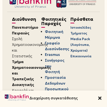
Διεύθυνση
Φοιτητικές
Πρόσθετα
Παροχές
Πανεπιστήμιο
Ιστοσελίδες
Φοιτητική
Πειραιώς
Τμήματος
Μέριμνα
Σχολή
Media Pack
Γραφείο
Χρηματοοικονομικής
(Λογότυπα,
Διασύνδεσης
και
Χρώματα)
Erasmus
Στατιστικής
Επικοινωνία
Συνήγορος
Τμήμα
του
Χρηματοοικονομικής
Φοιτητή
και
Προστασία
Τραπεζικής
Δεδομένων
Διοικητικής
Προσωπικού
Καραολή και
Χαρακτήρα
Δημητρίου 80,
Διαχείριση συγκατάθεσης
18534,