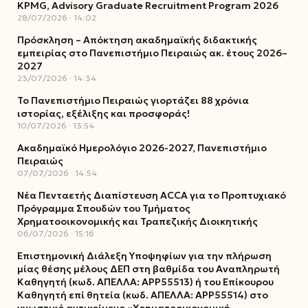
KPMG, Advisory Graduate Recruitment Program 2026
28/07/2026
14:02
Πρόσκληση – Απόκτηση ακαδημαϊκής διδακτικής
εμπειρίας στο Πανεπιστήμιο Πειραιώς ακ. έτους 2026–
2027
23/07/2026
14:34
Το Πανεπιστήμιο Πειραιώς γιορτάζει 88 χρόνια
ιστορίας, εξέλιξης και προσφοράς!
10/07/2026
13:54
Ακαδημαϊκό Ημερολόγιο 2026-2027, Πανεπιστήμιο
Πειραιώς
07/07/2026
14:54
Νέα Πενταετής Διαπίστευση ACCA για το Προπτυχιακό
Πρόγραμμα Σπουδών του Τμήματος
Χρηματοοικονομικής και Τραπεζικής Διοικητικής
06/07/2026
15:16
Επιστημονική Διάλεξη Υποψηφίων για την πλήρωση
μίας θέσης μέλους ΔΕΠ στη βαθμίδα του Αναπληρωτή
Καθηγητή (κωδ. ΑΠΕΛΛΑ: ΑΡΡ55513) ή του Επίκουρου
Καθηγητή επί θητεία (κωδ. ΑΠΕΛΛΑ: ΑΡΡ55514) στο