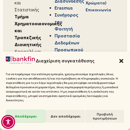
Διασύνδεσης
και
Χρώματα)
Erasmus
Στατιστικής
Επικοινωνία
Συνήγορος
Τμήμα
του
Χρηματοοικονομικής
Φοιτητή
και
Προστασία
Τραπεζικής
Δεδομένων
Διοικητικής
Προσωπικού
Καραολή και
Χαρακτήρα
Δημητρίου 80,
Διαχείριση συγκατάθεσης
18534,
Πειραιάς
Για να παρέχουμε την καλύτερη εμπειρία, χρησιμοποιούμε τεχνολογίες όπως
cookies για την αποθήκευση ή/και την πρόσβαση σε πληροφορίες συσκευών. Η
συγκατάθεση για τις εν λόγω τεχνολογίες θα μας επιτρέψει να επεξεργαστούμε
δεδομένα προσωπικού χαρακτήρα, όπως συμπεριφορά περιήγησης ή μοναδικά
αναγνωριστικά σε αυτόν τον ιστότοπο. Η μη συγκατάθεση ή η ανάκληση της
συγκατάθεσης, μπορεί να επηρεάσει αρνητικά ορισμένες λειτουργίες και
© 2026 Πανεπιστήμιο Πειραιώς,
δυνατότητες.
Τμήμα Χρηματοοικονομικής και
Προβολή
Τραπεζικής Διοικητικής
Αποδέχομαι
Δεν αποδέχομαι
προτιμήσεων