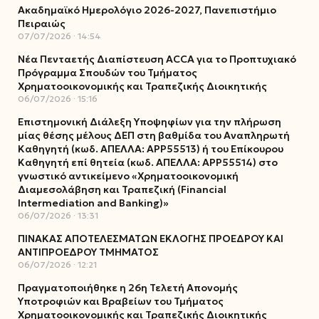
Ακαδημαϊκό Ημερολόγιο 2026-2027, Πανεπιστήμιο
Πειραιώς
07/07/2026
14:54
Νέα Πενταετής Διαπίστευση ACCA για το Προπτυχιακό
Πρόγραμμα Σπουδών του Τμήματος
Χρηματοοικονομικής και Τραπεζικής Διοικητικής
06/07/2026
15:16
Επιστημονική Διάλεξη Υποψηφίων για την πλήρωση
μίας θέσης μέλους ΔΕΠ στη βαθμίδα του Αναπληρωτή
Καθηγητή (κωδ. ΑΠΕΛΛΑ: ΑΡΡ55513) ή του Επίκουρου
Καθηγητή επί θητεία (κωδ. ΑΠΕΛΛΑ: ΑΡΡ55514) στο
γνωστικό αντικείμενο «Χρηματοοικονομική
Διαμεσολάβηση και Τραπεζική (Financial
Intermediation and Banking)»
06/07/2026
13:31
ΠΙΝΑΚΑΣ ΑΠΟΤΕΛΕΣΜΑΤΩΝ ΕΚΛΟΓΗΣ ΠΡΟΕΔΡΟΥ ΚΑΙ
ΑΝΤΙΠΡΟΕΔΡΟΥ ΤΜΗΜΑΤΟΣ
06/07/2026
12:21
Πραγματοποιήθηκε η 26η Τελετή Απονομής
Υποτροφιών και Βραβείων του Τμήματος
Χρηματοοικονομικής και Τραπεζικής Διοικητικής