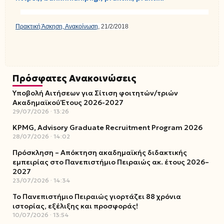
Πρακτική Άσκηση, Ανακοίνωση
, 21/2/2018
Πρόσφατες Ανακοινώσεις
Υποβολή Αιτήσεων για Σίτιση φοιτητών/τριών
Ακαδημαϊκού Έτους 2026-2027
29/07/2026
13:26
KPMG, Advisory Graduate Recruitment Program 2026
28/07/2026
14:02
Πρόσκληση – Απόκτηση ακαδημαϊκής διδακτικής
εμπειρίας στο Πανεπιστήμιο Πειραιώς ακ. έτους 2026–
2027
23/07/2026
14:34
Το Πανεπιστήμιο Πειραιώς γιορτάζει 88 χρόνια
ιστορίας, εξέλιξης και προσφοράς!
10/07/2026
13:54