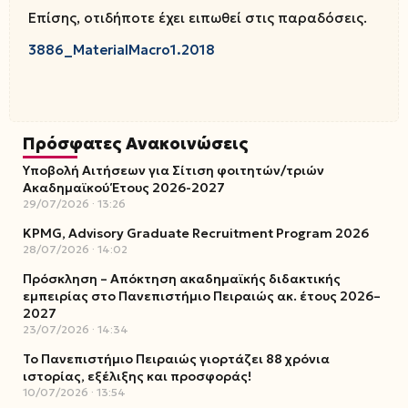
Επίσης, οτιδήποτε έχει ειπωθεί στις παραδόσεις.
3886_MaterialMacro1.2018
Πρόσφατες Ανακοινώσεις
Υποβολή Αιτήσεων για Σίτιση φοιτητών/τριών
Ακαδημαϊκού Έτους 2026-2027
29/07/2026
13:26
KPMG, Advisory Graduate Recruitment Program 2026
28/07/2026
14:02
Πρόσκληση – Απόκτηση ακαδημαϊκής διδακτικής
εμπειρίας στο Πανεπιστήμιο Πειραιώς ακ. έτους 2026–
2027
23/07/2026
14:34
Το Πανεπιστήμιο Πειραιώς γιορτάζει 88 χρόνια
ιστορίας, εξέλιξης και προσφοράς!
10/07/2026
13:54