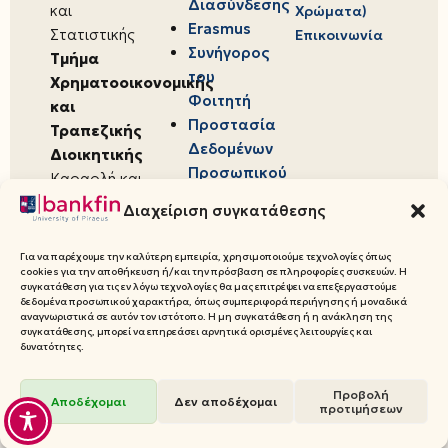
Διασύνδεσης
και
Χρώματα)
Erasmus
Στατιστικής
Επικοινωνία
Συνήγορος
Τμήμα
του
Χρηματοοικονομικής
Φοιτητή
και
Προστασία
Τραπεζικής
Δεδομένων
Διοικητικής
Προσωπικού
Καραολή και
Χαρακτήρα
Δημητρίου 80,
Διαχείριση συγκατάθεσης
18534,
Πειραιάς
Για να παρέχουμε την καλύτερη εμπειρία, χρησιμοποιούμε τεχνολογίες όπως
cookies για την αποθήκευση ή/και την πρόσβαση σε πληροφορίες συσκευών. Η
συγκατάθεση για τις εν λόγω τεχνολογίες θα μας επιτρέψει να επεξεργαστούμε
δεδομένα προσωπικού χαρακτήρα, όπως συμπεριφορά περιήγησης ή μοναδικά
αναγνωριστικά σε αυτόν τον ιστότοπο. Η μη συγκατάθεση ή η ανάκληση της
συγκατάθεσης, μπορεί να επηρεάσει αρνητικά ορισμένες λειτουργίες και
© 2026 Πανεπιστήμιο Πειραιώς,
δυνατότητες.
Τμήμα Χρηματοοικονομικής και
Προβολή
Τραπεζικής Διοικητικής
Αποδέχομαι
Δεν αποδέχομαι
προτιμήσεων