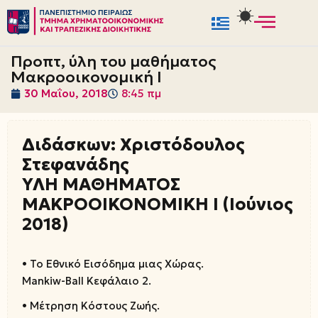
Μεταπηδήστε
στο
Προπτ, ύλη του μαθήματος
περιεχόμενο
Μακροοικονομική Ι
30 Μαΐου, 2018
8:45 πμ
Διδάσκων: Χριστόδουλος
Στεφανάδης
ΥΛΗ ΜΑΘΗΜΑΤΟΣ
ΜΑΚΡΟΟΙΚΟΝΟΜΙΚΗ Ι (Ιούνιος
2018)
• Το Εθνικό Εισόδημα μιας Χώρας.
Mankiw-Ball Κεφάλαιο 2.
• Μέτρηση Κόστους Ζωής.