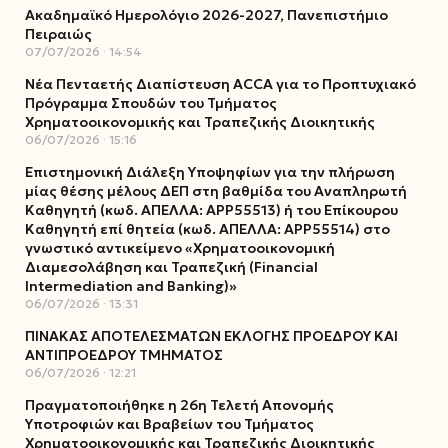
Ακαδημαϊκό Ημερολόγιο 2026-2027, Πανεπιστήμιο
Πειραιώς
07/07/2026
14:54
Νέα Πενταετής Διαπίστευση ACCA για το Προπτυχιακό
Πρόγραμμα Σπουδών του Τμήματος
Χρηματοοικονομικής και Τραπεζικής Διοικητικής
06/07/2026
15:16
Επιστημονική Διάλεξη Υποψηφίων για την πλήρωση
μίας θέσης μέλους ΔΕΠ στη βαθμίδα του Αναπληρωτή
Καθηγητή (κωδ. ΑΠΕΛΛΑ: ΑΡΡ55513) ή του Επίκουρου
Καθηγητή επί θητεία (κωδ. ΑΠΕΛΛΑ: ΑΡΡ55514) στο
γνωστικό αντικείμενο «Χρηματοοικονομική
Διαμεσολάβηση και Τραπεζική (Financial
Intermediation and Banking)»
06/07/2026
13:31
ΠΙΝΑΚΑΣ ΑΠΟΤΕΛΕΣΜΑΤΩΝ ΕΚΛΟΓΗΣ ΠΡΟΕΔΡΟΥ ΚΑΙ
ΑΝΤΙΠΡΟΕΔΡΟΥ ΤΜΗΜΑΤΟΣ
06/07/2026
12:21
Πραγματοποιήθηκε η 26η Τελετή Απονομής
Υποτροφιών και Βραβείων του Τμήματος
Χρηματοοικονομικής και Τραπεζικής Διοικητικής