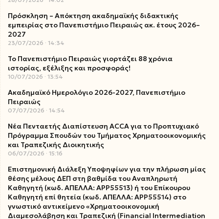
Πρόσκληση – Απόκτηση ακαδημαϊκής διδακτικής
εμπειρίας στο Πανεπιστήμιο Πειραιώς ακ. έτους 2026–
2027
23/07/2026
14:34
Το Πανεπιστήμιο Πειραιώς γιορτάζει 88 χρόνια
ιστορίας, εξέλιξης και προσφοράς!
10/07/2026
13:54
Ακαδημαϊκό Ημερολόγιο 2026-2027, Πανεπιστήμιο
Πειραιώς
07/07/2026
14:54
Νέα Πενταετής Διαπίστευση ACCA για το Προπτυχιακό
Πρόγραμμα Σπουδών του Τμήματος Χρηματοοικονομικής
και Τραπεζικής Διοικητικής
06/07/2026
15:16
Επιστημονική Διάλεξη Υποψηφίων για την πλήρωση μίας
θέσης μέλους ΔΕΠ στη βαθμίδα του Αναπληρωτή
Καθηγητή (κωδ. ΑΠΕΛΛΑ: ΑΡΡ55513) ή του Επίκουρου
Καθηγητή επί θητεία (κωδ. ΑΠΕΛΛΑ: ΑΡΡ55514) στο
γνωστικό αντικείμενο «Χρηματοοικονομική
Διαμεσολάβηση και Τραπεζική (Financial Intermediation