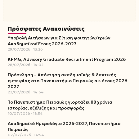
Πρόσφατες Ανακοινώσεις
Υποβολή Αιτήσεων για Σίτιση φοιτητών/τριών
Ακαδημαϊκού Έτους 2026-2027
29/07/2026
13:26
KPMG, Advisory Graduate Recruitment Program 2026
28/07/2026
14:02
Πρόσκληση – Απόκτηση ακαδημαϊκής διδακτικής
εμπειρίας στο Πανεπιστήμιο Πειραιώς ακ. έτους 2026–
2027
23/07/2026
14:34
Το Πανεπιστήμιο Πειραιώς γιορτάζει 88 χρόνια
ιστορίας, εξέλιξης και προσφοράς!
10/07/2026
13:54
Ακαδημαϊκό Ημερολόγιο 2026-2027, Πανεπιστήμιο
Πειραιώς
07/07/2026
14:54