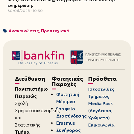
ενημέρωση.
30/06/2026
10:30
Ανακοινώσεις
,
Προπτυχιακό
Διεύθυνση
Φοιτητικές
Πρόσθετα
Παροχές
Πανεπιστήμιο
Ιστοσελίδες
Φοιτητική
Πειραιώς
Τμήματος
Μέριμνα
Σχολή
Media Pack
Γραφείο
Χρηματοοικονομικής
(Λογότυπα,
Διασύνδεσης
και
Χρώματα)
Erasmus
Στατιστικής
Επικοινωνία
Συνήγορος
Τμήμα