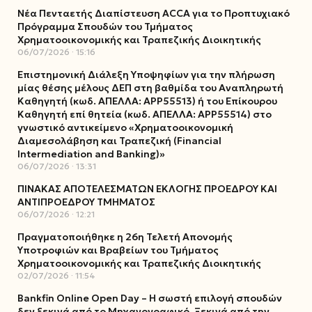
Νέα Πενταετής Διαπίστευση ACCA για το Προπτυχιακό
Πρόγραμμα Σπουδών του Τμήματος
Χρηματοοικονομικής και Τραπεζικής Διοικητικής
06/07/2026
15:16
Επιστημονική Διάλεξη Υποψηφίων για την πλήρωση
μίας θέσης μέλους ΔΕΠ στη βαθμίδα του Αναπληρωτή
Καθηγητή (κωδ. ΑΠΕΛΛΑ: ΑΡΡ55513) ή του Επίκουρου
Καθηγητή επί θητεία (κωδ. ΑΠΕΛΛΑ: ΑΡΡ55514) στο
γνωστικό αντικείμενο «Χρηματοοικονομική
Διαμεσολάβηση και Τραπεζική (Financial
Intermediation and Banking)»
06/07/2026
13:31
ΠΙΝΑΚΑΣ ΑΠΟΤΕΛΕΣΜΑΤΩΝ ΕΚΛΟΓΗΣ ΠΡΟΕΔΡΟΥ ΚΑΙ
ΑΝΤΙΠΡΟΕΔΡΟΥ ΤΜΗΜΑΤΟΣ
06/07/2026
12:21
Πραγματοποιήθηκε η 26η Τελετή Απονομής
Υποτροφιών και Βραβείων του Τμήματος
Χρηματοοικονομικής και Τραπεζικής Διοικητικής
02/07/2026
11:54
Bankfin Online Open Day – Η σωστή επιλογή σπουδών
δεν ξεκινά από το Μηχανογραφικό. Ξεκινά από την