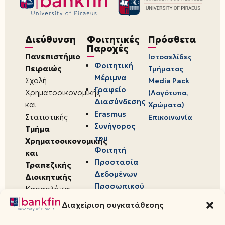
Διεύθυνση
Φοιτητικές
Πρόσθετα
Παροχές
Πανεπιστήμιο
Ιστοσελίδες
Φοιτητική
Πειραιώς
Τμήματος
Μέριμνα
Σχολή
Media Pack
Γραφείο
Χρηματοοικονομικής
(Λογότυπα,
Διασύνδεσης
και
Χρώματα)
Erasmus
Στατιστικής
Επικοινωνία
Συνήγορος
Τμήμα
του
Χρηματοοικονομικής
Φοιτητή
και
Προστασία
Τραπεζικής
Δεδομένων
Διοικητικής
Προσωπικού
Καραολή και
Χαρακτήρα
Δημητρίου 80,
Διαχείριση συγκατάθεσης
18534,