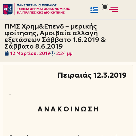
Μεταπηδήστε
στο
ΠΜΣ Χρημ&Eπενδ – μερικής
περιεχόμενο
φοίτησης, Αμοιβαία αλλαγή
εξετάσεων Σάββατο 1.6.2019 &
Σάββατο 8.6.2019
12 Μαρτίου, 2019
2:24 μμ
Πειραιάς 12.3.2019
Α Ν Α Κ Ο Ι Ν Ω Σ Η