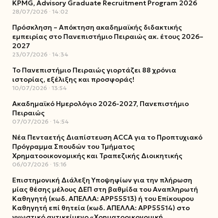
KPMG, Advisory Graduate Recruitment Program 2026
28/07/2026
14:02
Πρόσκληση – Απόκτηση ακαδημαϊκής διδακτικής
εμπειρίας στο Πανεπιστήμιο Πειραιώς ακ. έτους 2026–
2027
23/07/2026
14:34
Το Πανεπιστήμιο Πειραιώς γιορτάζει 88 χρόνια
ιστορίας, εξέλιξης και προσφοράς!
10/07/2026
13:54
Ακαδημαϊκό Ημερολόγιο 2026-2027, Πανεπιστήμιο
Πειραιώς
07/07/2026
14:54
Νέα Πενταετής Διαπίστευση ACCA για το Προπτυχιακό
Πρόγραμμα Σπουδών του Τμήματος
Χρηματοοικονομικής και Τραπεζικής Διοικητικής
06/07/2026
15:16
Επιστημονική Διάλεξη Υποψηφίων για την πλήρωση
μίας θέσης μέλους ΔΕΠ στη βαθμίδα του Αναπληρωτή
Καθηγητή (κωδ. ΑΠΕΛΛΑ: ΑΡΡ55513) ή του Επίκουρου
Καθηγητή επί θητεία (κωδ. ΑΠΕΛΛΑ: ΑΡΡ55514) στο
γνωστικό αντικείμενο «Χρηματοοικονομική