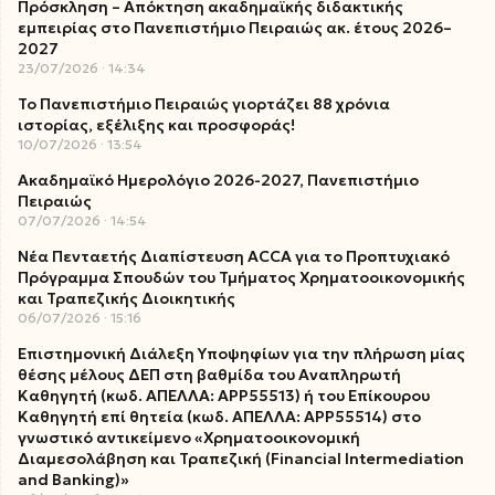
Πρόσκληση – Απόκτηση ακαδημαϊκής διδακτικής
εμπειρίας στο Πανεπιστήμιο Πειραιώς ακ. έτους 2026–
2027
23/07/2026
14:34
Το Πανεπιστήμιο Πειραιώς γιορτάζει 88 χρόνια
ιστορίας, εξέλιξης και προσφοράς!
10/07/2026
13:54
Ακαδημαϊκό Ημερολόγιο 2026-2027, Πανεπιστήμιο
Πειραιώς
07/07/2026
14:54
Νέα Πενταετής Διαπίστευση ACCA για το Προπτυχιακό
Πρόγραμμα Σπουδών του Τμήματος Χρηματοοικονομικής
και Τραπεζικής Διοικητικής
06/07/2026
15:16
Επιστημονική Διάλεξη Υποψηφίων για την πλήρωση μίας
θέσης μέλους ΔΕΠ στη βαθμίδα του Αναπληρωτή
Καθηγητή (κωδ. ΑΠΕΛΛΑ: ΑΡΡ55513) ή του Επίκουρου
Καθηγητή επί θητεία (κωδ. ΑΠΕΛΛΑ: ΑΡΡ55514) στο
γνωστικό αντικείμενο «Χρηματοοικονομική
Διαμεσολάβηση και Τραπεζική (Financial Intermediation
and Banking)»