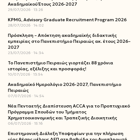
Ακαδημαϊκού Έτους 2026-2027
29/07/2026
13:26
KPMG, Advisory Graduate Recruitment Program 2026
28/07/2026
14:02
Πρόσκληση – Απόκτηση ακαδημαϊκής διδακτικής
εμπειρίας στο Πανεπιστήμιο Πειραιώς ακ. έτους 2026–
2027
23/07/2026
14:34
Το Πανεπιστήμιο Πειραιώς γιορτάζει 88 χρόνια
ιστορίας, εξέλιξης και προσφοράς!
10/07/2026
13:54
Ακαδημαϊκό Ημερολόγιο 2026-2027, Πανεπιστήμιο
Πειραιώς
07/07/2026
14:54
Νέα Πενταετής Διαπίστευση ACCA για το Προπτυχιακό
Πρόγραμμα Σπουδών του Τμήματος
Χρηματοοικονομικής και Τραπεζικής Διοικητικής
06/07/2026
15:16
Επιστημονική Διάλεξη Υποψηφίων για την πλήρωση
μίας θέσης μέλους ΔΕΠ στη βαθμίδα του Αναπληρωτή