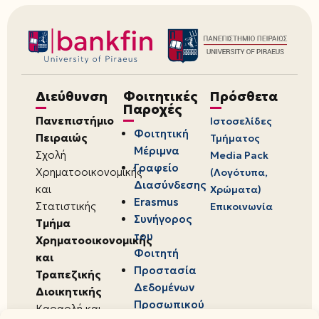
Διεύθυνση
Φοιτητικές
Πρόσθετα
Παροχές
Πανεπιστήμιο
Ιστοσελίδες
Φοιτητική
Πειραιώς
Τμήματος
Μέριμνα
Σχολή
Media Pack
Γραφείο
Χρηματοοικονομικής
(Λογότυπα,
Διασύνδεσης
και
Χρώματα)
Erasmus
Στατιστικής
Επικοινωνία
Συνήγορος
Τμήμα
του
Χρηματοοικονομικής
Φοιτητή
και
Προστασία
Τραπεζικής
Δεδομένων
Διοικητικής
Προσωπικού
Καραολή και