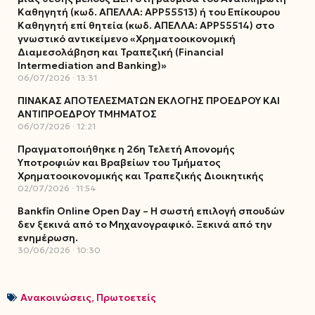
Καθηγητή (κωδ. ΑΠΕΛΛΑ: ΑΡΡ55513) ή του Επίκουρου
Καθηγητή επί θητεία (κωδ. ΑΠΕΛΛΑ: ΑΡΡ55514) στο
γνωστικό αντικείμενο «Χρηματοοικονομική
Διαμεσολάβηση και Τραπεζική (Financial
Intermediation and Banking)»
06/07/2026
13:31
ΠΙΝΑΚΑΣ ΑΠΟΤΕΛΕΣΜΑΤΩΝ ΕΚΛΟΓΗΣ ΠΡΟΕΔΡΟΥ ΚΑΙ
ΑΝΤΙΠΡΟΕΔΡΟΥ ΤΜΗΜΑΤΟΣ
06/07/2026
12:21
Πραγματοποιήθηκε η 26η Τελετή Απονομής
Υποτροφιών και Βραβείων του Τμήματος
Χρηματοοικονομικής και Τραπεζικής Διοικητικής
02/07/2026
11:54
Bankfin Online Open Day – Η σωστή επιλογή σπουδών
δεν ξεκινά από το Μηχανογραφικό. Ξεκινά από την
ενημέρωση.
30/06/2026
10:30
Ανακοινώσεις
,
Πρωτοετείς