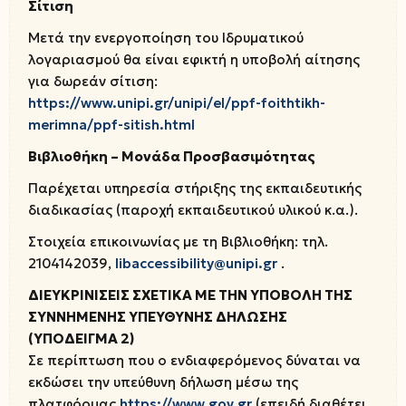
Σίτιση
Μετά την ενεργοποίηση του Ιδρυματικού
λογαριασμού θα είναι εφικτή η υποβολή αίτησης
για δωρεάν σίτιση:
https://www.unipi.gr/unipi/el/ppf-foithtikh-
merimna/ppf-sitish.html
Βιβλιοθήκη – Μονάδα Προσβασιμότητας
Παρέχεται υπηρεσία στήριξης της εκπαιδευτικής
διαδικασίας (παροχή εκπαιδευτικού υλικού κ.α.).
Στοιχεία επικοινωνίας με τη Βιβλιοθήκη: τηλ.
2104142039,
libaccessibility@unipi.gr
.
ΔΙΕΥΚΡΙΝΙΣΕΙΣ ΣΧΕΤΙΚΑ ΜΕ ΤΗΝ ΥΠΟΒΟΛΗ ΤΗΣ
ΣΥΝΝΗΜΕΝΗΣ ΥΠΕΥΘΥΝΗΣ ΔΗΛΩΣΗΣ
(ΥΠΟΔΕΙΓΜΑ 2)
Σε περίπτωση που ο ενδιαφερόμενος δύναται να
εκδώσει την υπεύθυνη δήλωση μέσω της
πλατφόρμας
https://www.gov.gr
(επειδή διαθέτει