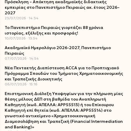
Πρόσκληση – Απόκτηση ακαδημαϊκής διδακτικής
εμπειρίας στο Πανεπιστήμιο Πειραιώς ακ. έτους 2026–
2027
23/07/2026
14:34
Το Πανεπιστήμιο Πειραιώς γιορτάζει 88 χρόνια
ιστορίας, εξέλιξης και προσφοράς!
10/07/2026
13:54
Ακαδημαϊκό Ημερολόγιο 2026-2027, Πανεπιστήμιο
Πειραιώς
07/07/2026
14:54
Νέα Πενταετής Διαπίστευση ACCA για το Προπτυχιακό
Πρόγραμμα Σπουδών του Τμήματος Χρηματοοικονομικής
και Τραπεζικής Διοικητικής
06/07/2026
15:16
Επιστημονική Διάλεξη Υποψηφίων για την πλήρωση μίας
θέσης μέλους ΔΕΠ στη βαθμίδα του Αναπληρωτή
Καθηγητή (κωδ. ΑΠΕΛΛΑ: ΑΡΡ55513) ή του Επίκουρου
Καθηγητή επί θητεία (κωδ. ΑΠΕΛΛΑ: ΑΡΡ55514) στο
γνωστικό αντικείμενο «Χρηματοοικονομική
Διαμεσολάβηση και Τραπεζική (Financial Intermediation
and Banking)»