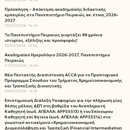
Πρόσκληση – Απόκτηση ακαδημαϊκής διδακτικής
εμπειρίας στο Πανεπιστήμιο Πειραιώς ακ. έτους 2026–
2027
23/07/2026
14:34
Το Πανεπιστήμιο Πειραιώς γιορτάζει 88 χρόνια
ιστορίας, εξέλιξης και προσφοράς!
10/07/2026
13:54
Ακαδημαϊκό Ημερολόγιο 2026-2027, Πανεπιστήμιο
Πειραιώς
07/07/2026
14:54
Νέα Πενταετής Διαπίστευση ACCA για το Προπτυχιακό
Πρόγραμμα Σπουδών του Τμήματος Χρηματοοικονομικής
και Τραπεζικής Διοικητικής
06/07/2026
15:16
Επιστημονική Διάλεξη Υποψηφίων για την πλήρωση μίας
θέσης μέλους ΔΕΠ στη βαθμίδα του Αναπληρωτή
Καθηγητή (κωδ. ΑΠΕΛΛΑ: ΑΡΡ55513) ή του Επίκουρου
Καθηγητή επί θητεία (κωδ. ΑΠΕΛΛΑ: ΑΡΡ55514) στο
γνωστικό αντικείμενο «Χρηματοοικονομική
Διαμεσολάβηση και Τραπεζική (Financial Intermediation