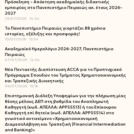
Πρόσκληση – Απόκτηση ακαδημαϊκής διδακτικής
εμπειρίας στο Πανεπιστήμιο Πειραιώς ακ. έτους 2026–
2027
23/07/2026
14:34
Το Πανεπιστήμιο Πειραιώς γιορτάζει 88 χρόνια
ιστορίας, εξέλιξης και προσφοράς!
10/07/2026
13:54
Ακαδημαϊκό Ημερολόγιο 2026-2027, Πανεπιστήμιο
Πειραιώς
07/07/2026
14:54
Νέα Πενταετής Διαπίστευση ACCA για το Προπτυχιακό
Πρόγραμμα Σπουδών του Τμήματος Χρηματοοικονομικής
και Τραπεζικής Διοικητικής
06/07/2026
15:16
Επιστημονική Διάλεξη Υποψηφίων για την πλήρωση μίας
θέσης μέλους ΔΕΠ στη βαθμίδα του Αναπληρωτή
Καθηγητή (κωδ. ΑΠΕΛΛΑ: ΑΡΡ55513) ή του Επίκουρου
Καθηγητή επί θητεία (κωδ. ΑΠΕΛΛΑ: ΑΡΡ55514) στο
γνωστικό αντικείμενο «Χρηματοοικονομική
Διαμεσολάβηση και Τραπεζική (Financial Intermediation
and Banking)»