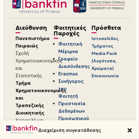
Διεύθυνση
Φοιτητικές
Πρόσθετα
Παροχές
Πανεπιστήμιο
Ιστοσελίδες
Φοιτητική
Πειραιώς
Τμήματος
Μέριμνα
Σχολή
Media Pack
Γραφείο
Χρηματοοικονομικής
(Λογότυπα,
Διασύνδεσης
και
Χρώματα)
Erasmus
Στατιστικής
Επικοινωνία
Συνήγορος
Τμήμα
του
Χρηματοοικονομικής
Φοιτητή
και
Προστασία
Τραπεζικής
Δεδομένων
Διοικητικής
Προσωπικού
Καραολή και
Χαρακτήρα
Δημητρίου 80,
Διαχείριση συγκατάθεσης
18534,