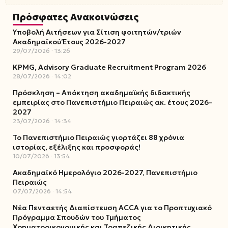
Πρόσφατες Ανακοινώσεις
Υποβολή Αιτήσεων για Σίτιση φοιτητών/τριών
Ακαδημαϊκού Έτους 2026-2027
29/07/2026
13:26
KPMG, Advisory Graduate Recruitment Program 2026
28/07/2026
14:02
Πρόσκληση – Απόκτηση ακαδημαϊκής διδακτικής
εμπειρίας στο Πανεπιστήμιο Πειραιώς ακ. έτους 2026–
2027
23/07/2026
14:34
Το Πανεπιστήμιο Πειραιώς γιορτάζει 88 χρόνια
ιστορίας, εξέλιξης και προσφοράς!
10/07/2026
13:54
Ακαδημαϊκό Ημερολόγιο 2026-2027, Πανεπιστήμιο
Πειραιώς
07/07/2026
14:54
Νέα Πενταετής Διαπίστευση ACCA για το Προπτυχιακό
Πρόγραμμα Σπουδών του Τμήματος
Χρηματοοικονομικής και Τραπεζικής Διοικητικής