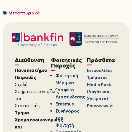
Μεταπτυχιακά
Διεύθυνση
Φοιτητικές
Πρόσθετα
Παροχές
Πανεπιστήμιο
Ιστοσελίδες
Φοιτητική
Πειραιώς
Τμήματος
Μέριμνα
Σχολή
Media Pack
Γραφείο
Χρηματοοικονομικής
(Λογότυπα,
Διασύνδεσης
και
Χρώματα)
Erasmus
Στατιστικής
Επικοινωνία
Συνήγορος
Τμήμα
του
Χρηματοοικονομικής
Φοιτητή
και