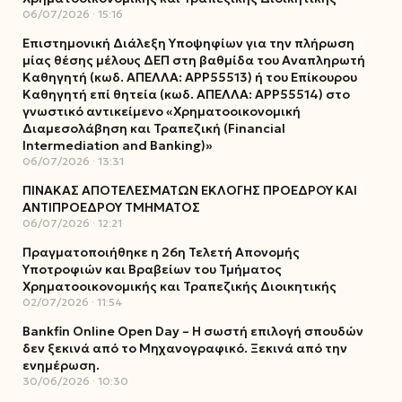
06/07/2026
15:16
Επιστημονική Διάλεξη Υποψηφίων για την πλήρωση
μίας θέσης μέλους ΔΕΠ στη βαθμίδα του Αναπληρωτή
Καθηγητή (κωδ. ΑΠΕΛΛΑ: ΑΡΡ55513) ή του Επίκουρου
Καθηγητή επί θητεία (κωδ. ΑΠΕΛΛΑ: ΑΡΡ55514) στο
γνωστικό αντικείμενο «Χρηματοοικονομική
Διαμεσολάβηση και Τραπεζική (Financial
Intermediation and Banking)»
06/07/2026
13:31
ΠΙΝΑΚΑΣ ΑΠΟΤΕΛΕΣΜΑΤΩΝ ΕΚΛΟΓΗΣ ΠΡΟΕΔΡΟΥ ΚΑΙ
ΑΝΤΙΠΡΟΕΔΡΟΥ ΤΜΗΜΑΤΟΣ
06/07/2026
12:21
Πραγματοποιήθηκε η 26η Τελετή Απονομής
Υποτροφιών και Βραβείων του Τμήματος
Χρηματοοικονομικής και Τραπεζικής Διοικητικής
02/07/2026
11:54
Bankfin Online Open Day – Η σωστή επιλογή σπουδών
δεν ξεκινά από το Μηχανογραφικό. Ξεκινά από την
ενημέρωση.
30/06/2026
10:30