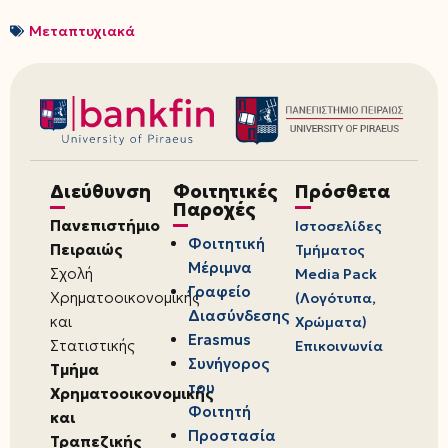
Μεταπτυχιακά
Διεύθυνση
Φοιτητικές
Πρόσθετα
Παροχές
Πανεπιστήμιο
Ιστοσελίδες
Φοιτητική
Πειραιώς
Τμήματος
Μέριμνα
Σχολή
Media Pack
Γραφείο
Χρηματοοικονομικής
(Λογότυπα,
Διασύνδεσης
και
Χρώματα)
Erasmus
Στατιστικής
Επικοινωνία
Συνήγορος
Τμήμα
του
Χρηματοοικονομικής
Φοιτητή
και
Προστασία
Τραπεζικής