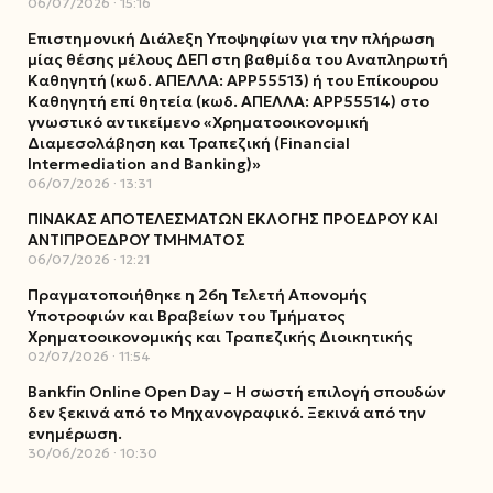
06/07/2026
15:16
Επιστημονική Διάλεξη Υποψηφίων για την πλήρωση
μίας θέσης μέλους ΔΕΠ στη βαθμίδα του Αναπληρωτή
Καθηγητή (κωδ. ΑΠΕΛΛΑ: ΑΡΡ55513) ή του Επίκουρου
Καθηγητή επί θητεία (κωδ. ΑΠΕΛΛΑ: ΑΡΡ55514) στο
γνωστικό αντικείμενο «Χρηματοοικονομική
Διαμεσολάβηση και Τραπεζική (Financial
Intermediation and Banking)»
06/07/2026
13:31
ΠΙΝΑΚΑΣ ΑΠΟΤΕΛΕΣΜΑΤΩΝ ΕΚΛΟΓΗΣ ΠΡΟΕΔΡΟΥ ΚΑΙ
ΑΝΤΙΠΡΟΕΔΡΟΥ ΤΜΗΜΑΤΟΣ
06/07/2026
12:21
Πραγματοποιήθηκε η 26η Τελετή Απονομής
Υποτροφιών και Βραβείων του Τμήματος
Χρηματοοικονομικής και Τραπεζικής Διοικητικής
02/07/2026
11:54
Bankfin Online Open Day – Η σωστή επιλογή σπουδών
δεν ξεκινά από το Μηχανογραφικό. Ξεκινά από την
ενημέρωση.
30/06/2026
10:30