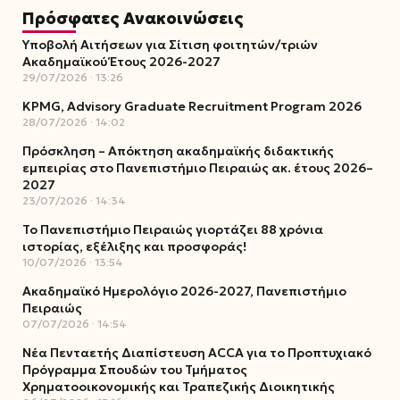
Πρόσφατες Ανακοινώσεις
Υποβολή Αιτήσεων για Σίτιση φοιτητών/τριών
Ακαδημαϊκού Έτους 2026-2027
29/07/2026
13:26
KPMG, Advisory Graduate Recruitment Program 2026
28/07/2026
14:02
Πρόσκληση – Απόκτηση ακαδημαϊκής διδακτικής
εμπειρίας στο Πανεπιστήμιο Πειραιώς ακ. έτους 2026–
2027
23/07/2026
14:34
Το Πανεπιστήμιο Πειραιώς γιορτάζει 88 χρόνια
ιστορίας, εξέλιξης και προσφοράς!
10/07/2026
13:54
Ακαδημαϊκό Ημερολόγιο 2026-2027, Πανεπιστήμιο
Πειραιώς
07/07/2026
14:54
Νέα Πενταετής Διαπίστευση ACCA για το Προπτυχιακό
Πρόγραμμα Σπουδών του Τμήματος
Χρηματοοικονομικής και Τραπεζικής Διοικητικής