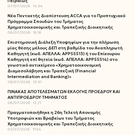
Πειραιώς
07/07/2026
14:54
Νέα Πενταετής Διαπίστευση ACCA για το Προπτυχιακό
Πρόγραμμα Σπουδών του Τμήματος
Χρηματοοικονομικής και Τραπεζικής Διοικητικής
06/07/2026
15:16
Επιστημονική Διάλεξη Υποψηφίων για την πλήρωση
μίας θέσης μέλους ΔΕΠ στη βαθμίδα του Αναπληρωτή
Καθηγητή (κωδ. ΑΠΕΛΛΑ: ΑΡΡ55513) ή του Επίκουρου
Καθηγητή επί θητεία (κωδ. ΑΠΕΛΛΑ: ΑΡΡ55514) στο
γνωστικό αντικείμενο «Χρηματοοικονομική
Διαμεσολάβηση και Τραπεζική (Financial
Intermediation and Banking)»
06/07/2026
13:31
ΠΙΝΑΚΑΣ ΑΠΟΤΕΛΕΣΜΑΤΩΝ ΕΚΛΟΓΗΣ ΠΡΟΕΔΡΟΥ ΚΑΙ
ΑΝΤΙΠΡΟΕΔΡΟΥ ΤΜΗΜΑΤΟΣ
06/07/2026
12:21
Πραγματοποιήθηκε η 26η Τελετή Απονομής
Υποτροφιών και Βραβείων του Τμήματος
Χρηματοοικονομικής και Τραπεζικής Διοικητικής
02/07/2026
11:54