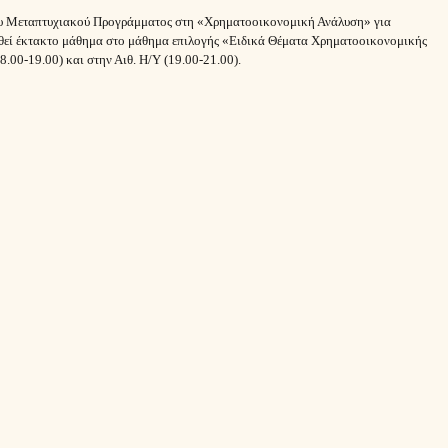
του Μεταπτυχιακού Προγράμματος στη «Χρηματοοικονομική Ανάλυση» για
ηθεί έκτακτο μάθημα στο μάθημα επιλογής «Ειδικά Θέματα Χρηματοοικονομικής
.00-19.00) και στην Αιθ. Η/Υ (19.00-21.00).