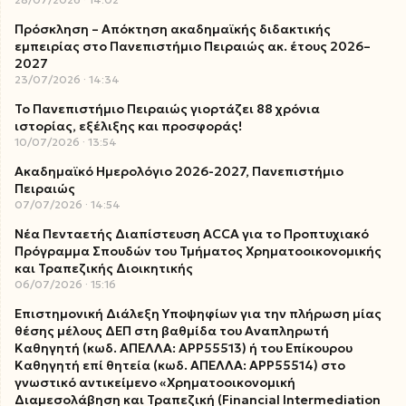
Πρόσκληση – Απόκτηση ακαδημαϊκής διδακτικής
εμπειρίας στο Πανεπιστήμιο Πειραιώς ακ. έτους 2026–
2027
23/07/2026
14:34
Το Πανεπιστήμιο Πειραιώς γιορτάζει 88 χρόνια
ιστορίας, εξέλιξης και προσφοράς!
10/07/2026
13:54
Ακαδημαϊκό Ημερολόγιο 2026-2027, Πανεπιστήμιο
Πειραιώς
07/07/2026
14:54
Νέα Πενταετής Διαπίστευση ACCA για το Προπτυχιακό
Πρόγραμμα Σπουδών του Τμήματος Χρηματοοικονομικής
και Τραπεζικής Διοικητικής
06/07/2026
15:16
Επιστημονική Διάλεξη Υποψηφίων για την πλήρωση μίας
θέσης μέλους ΔΕΠ στη βαθμίδα του Αναπληρωτή
Καθηγητή (κωδ. ΑΠΕΛΛΑ: ΑΡΡ55513) ή του Επίκουρου
Καθηγητή επί θητεία (κωδ. ΑΠΕΛΛΑ: ΑΡΡ55514) στο
γνωστικό αντικείμενο «Χρηματοοικονομική
Διαμεσολάβηση και Τραπεζική (Financial Intermediation