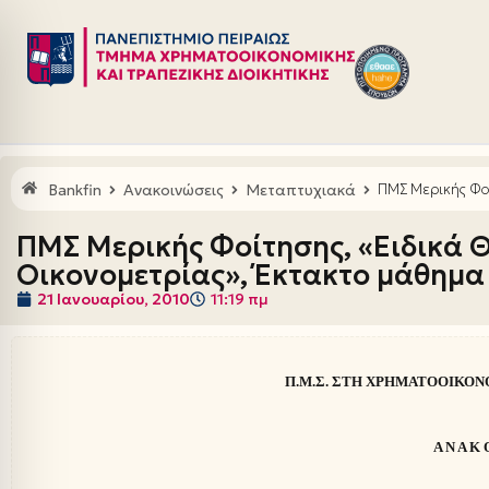
Μεταπηδήστε
στο
περιεχόμενο
Bankfin
Ανακοινώσεις
Μεταπτυχιακά
ΠΜΣ Μερικής Φοί
ΠΜΣ Μερικής Φοίτησης, «Ειδικά 
Οικονομετρίας», Έκτακτο μάθημα
21 Ιανουαρίου, 2010
11:19 πμ
Π.Μ.Σ. ΣΤΗ ΧΡΗΜΑΤΟΟΙΚΟΝ
Α Ν Α Κ 