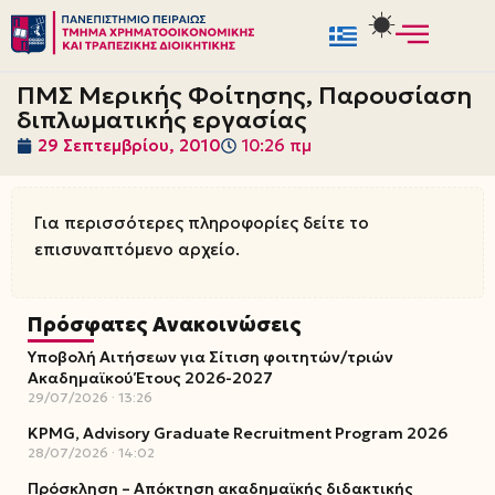
Μεταπηδήστε
στο
ΠΜΣ Μερικής Φοίτησης, Παρουσίαση
περιεχόμενο
διπλωματικής εργασίας
29 Σεπτεμβρίου, 2010
10:26 πμ
Για περισσότερες πληροφορίες δείτε το
επισυναπτόμενο αρχείο.
Πρόσφατες Ανακοινώσεις
Υποβολή Αιτήσεων για Σίτιση φοιτητών/τριών
Ακαδημαϊκού Έτους 2026-2027
29/07/2026
13:26
KPMG, Advisory Graduate Recruitment Program 2026
28/07/2026
14:02
Πρόσκληση – Απόκτηση ακαδημαϊκής διδακτικής