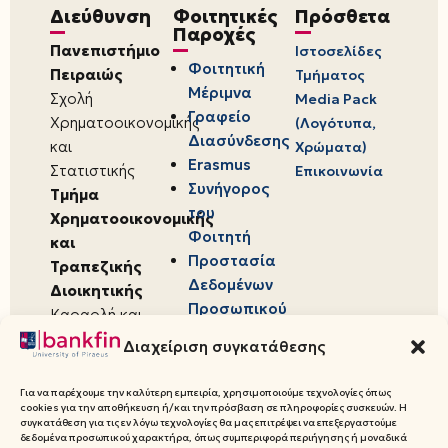
Διεύθυνση
Φοιτητικές
Πρόσθετα
Παροχές
Πανεπιστήμιο
Ιστοσελίδες
Φοιτητική
Πειραιώς
Τμήματος
Μέριμνα
Σχολή
Media Pack
Γραφείο
Χρηματοοικονομικής
(Λογότυπα,
Διασύνδεσης
και
Χρώματα)
Erasmus
Στατιστικής
Επικοινωνία
Συνήγορος
Τμήμα
του
Χρηματοοικονομικής
Φοιτητή
και
Προστασία
Τραπεζικής
Δεδομένων
Διοικητικής
Προσωπικού
Καραολή και
Χαρακτήρα
Δημητρίου 80,
Διαχείριση συγκατάθεσης
18534,
Πειραιάς
Για να παρέχουμε την καλύτερη εμπειρία, χρησιμοποιούμε τεχνολογίες όπως
cookies για την αποθήκευση ή/και την πρόσβαση σε πληροφορίες συσκευών. Η
συγκατάθεση για τις εν λόγω τεχνολογίες θα μας επιτρέψει να επεξεργαστούμε
δεδομένα προσωπικού χαρακτήρα, όπως συμπεριφορά περιήγησης ή μοναδικά