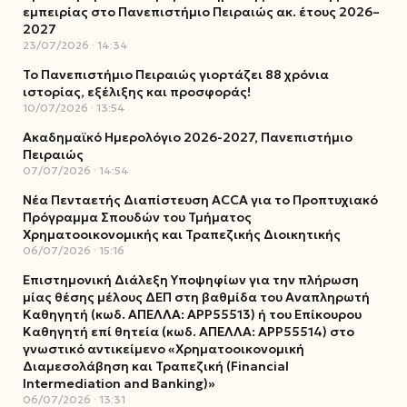
εμπειρίας στο Πανεπιστήμιο Πειραιώς ακ. έτους 2026–
2027
23/07/2026
14:34
Το Πανεπιστήμιο Πειραιώς γιορτάζει 88 χρόνια
ιστορίας, εξέλιξης και προσφοράς!
10/07/2026
13:54
Ακαδημαϊκό Ημερολόγιο 2026-2027, Πανεπιστήμιο
Πειραιώς
07/07/2026
14:54
Νέα Πενταετής Διαπίστευση ACCA για το Προπτυχιακό
Πρόγραμμα Σπουδών του Τμήματος
Χρηματοοικονομικής και Τραπεζικής Διοικητικής
06/07/2026
15:16
Επιστημονική Διάλεξη Υποψηφίων για την πλήρωση
μίας θέσης μέλους ΔΕΠ στη βαθμίδα του Αναπληρωτή
Καθηγητή (κωδ. ΑΠΕΛΛΑ: ΑΡΡ55513) ή του Επίκουρου
Καθηγητή επί θητεία (κωδ. ΑΠΕΛΛΑ: ΑΡΡ55514) στο
γνωστικό αντικείμενο «Χρηματοοικονομική
Διαμεσολάβηση και Τραπεζική (Financial
Intermediation and Banking)»
06/07/2026
13:31