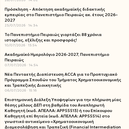
Πρόσκληση – Απόκτηση ακαδημαϊκής διδακτικής
εμπειρίας στο Πανεπιστήμιο Πειραιώς ακ. έτους 2026–
2027
23/07/2026
14:34
Το Πανεπιστήμιο Πειραιώς γιορτάζει 88 χρόνια
ιστορίας, εξέλιξης και προσφοράς!
10/07/2026
13:54
Ακαδημαϊκό Ημερολόγιο 2026-2027, Πανεπιστήμιο
Πειραιώς
07/07/2026
14:54
Νέα Πενταετής Διαπίστευση ACCA για το Προπτυχιακό
Πρόγραμμα Σπουδών του Τμήματος Χρηματοοικονομικής
και Τραπεζικής Διοικητικής
06/07/2026
15:16
Επιστημονική Διάλεξη Υποψηφίων για την πλήρωση μίας
θέσης μέλους ΔΕΠ στη βαθμίδα του Αναπληρωτή
Καθηγητή (κωδ. ΑΠΕΛΛΑ: ΑΡΡ55513) ή του Επίκουρου
Καθηγητή επί θητεία (κωδ. ΑΠΕΛΛΑ: ΑΡΡ55514) στο
γνωστικό αντικείμενο «Χρηματοοικονομική
Διαμεσολάβηση και Τραπεζική (Financial Intermediation