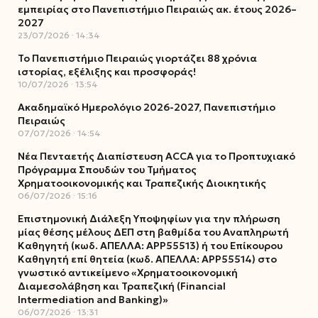
εμπειρίας στο Πανεπιστήμιο Πειραιώς ακ. έτους 2026–
2027
23/07/2026
14:34
Το Πανεπιστήμιο Πειραιώς γιορτάζει 88 χρόνια
ιστορίας, εξέλιξης και προσφοράς!
10/07/2026
13:54
Ακαδημαϊκό Ημερολόγιο 2026-2027, Πανεπιστήμιο
Πειραιώς
07/07/2026
14:54
Νέα Πενταετής Διαπίστευση ACCA για το Προπτυχιακό
Πρόγραμμα Σπουδών του Τμήματος
Χρηματοοικονομικής και Τραπεζικής Διοικητικής
06/07/2026
15:16
Επιστημονική Διάλεξη Υποψηφίων για την πλήρωση
μίας θέσης μέλους ΔΕΠ στη βαθμίδα του Αναπληρωτή
Καθηγητή (κωδ. ΑΠΕΛΛΑ: ΑΡΡ55513) ή του Επίκουρου
Καθηγητή επί θητεία (κωδ. ΑΠΕΛΛΑ: ΑΡΡ55514) στο
γνωστικό αντικείμενο «Χρηματοοικονομική
Διαμεσολάβηση και Τραπεζική (Financial
Intermediation and Banking)»
06/07/2026
13:31