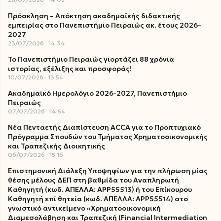
Πρόσκληση – Απόκτηση ακαδημαϊκής διδακτικής
εμπειρίας στο Πανεπιστήμιο Πειραιώς ακ. έτους 2026–
2027
23/07/2026
14:34
Το Πανεπιστήμιο Πειραιώς γιορτάζει 88 χρόνια
ιστορίας, εξέλιξης και προσφοράς!
10/07/2026
13:54
Ακαδημαϊκό Ημερολόγιο 2026-2027, Πανεπιστήμιο
Πειραιώς
07/07/2026
14:54
Νέα Πενταετής Διαπίστευση ACCA για το Προπτυχιακό
Πρόγραμμα Σπουδών του Τμήματος Χρηματοοικονομικής
και Τραπεζικής Διοικητικής
06/07/2026
15:16
Επιστημονική Διάλεξη Υποψηφίων για την πλήρωση μίας
θέσης μέλους ΔΕΠ στη βαθμίδα του Αναπληρωτή
Καθηγητή (κωδ. ΑΠΕΛΛΑ: ΑΡΡ55513) ή του Επίκουρου
Καθηγητή επί θητεία (κωδ. ΑΠΕΛΛΑ: ΑΡΡ55514) στο
γνωστικό αντικείμενο «Χρηματοοικονομική
Διαμεσολάβηση και Τραπεζική (Financial Intermediation