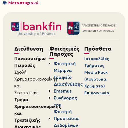
Μεταπτυχιακά
Διεύθυνση
Φοιτητικές
Πρόσθετα
Παροχές
Πανεπιστήμιο
Ιστοσελίδες
Φοιτητική
Πειραιώς
Τμήματος
Μέριμνα
Σχολή
Media Pack
Γραφείο
Χρηματοοικονομικής
(Λογότυπα,
Διασύνδεσης
και
Χρώματα)
Erasmus
Στατιστικής
Επικοινωνία
Συνήγορος
Τμήμα
του
Χρηματοοικονομικής
Φοιτητή
και
Προστασία
Τραπεζικής
Δεδομένων
Διοικητικής