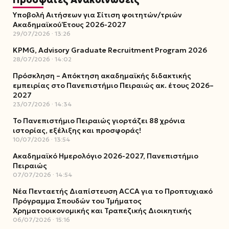
Υποβολή Αιτήσεων για Σίτιση φοιτητών/τριών
Ακαδημαϊκού Έτους 2026-2027
29/07/2026
13:26
KPMG, Advisory Graduate Recruitment Program 2026
28/07/2026
14:02
Πρόσκληση – Απόκτηση ακαδημαϊκής διδακτικής
εμπειρίας στο Πανεπιστήμιο Πειραιώς ακ. έτους 2026–
2027
23/07/2026
14:34
Το Πανεπιστήμιο Πειραιώς γιορτάζει 88 χρόνια
ιστορίας, εξέλιξης και προσφοράς!
10/07/2026
13:54
Ακαδημαϊκό Ημερολόγιο 2026-2027, Πανεπιστήμιο
Πειραιώς
07/07/2026
14:54
Νέα Πενταετής Διαπίστευση ACCA για το Προπτυχιακό
Πρόγραμμα Σπουδών του Τμήματος
Χρηματοοικονομικής και Τραπεζικής Διοικητικής
06/07/2026
15:16