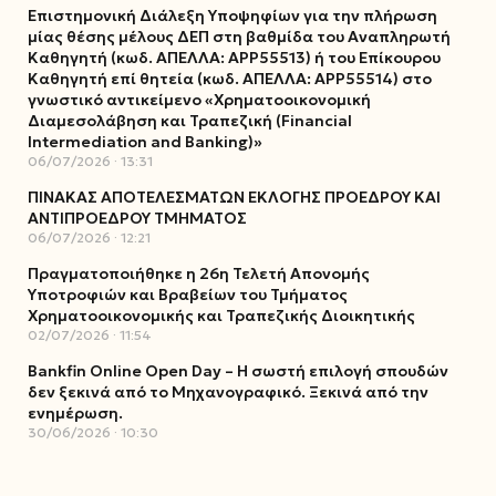
Επιστημονική Διάλεξη Υποψηφίων για την πλήρωση
μίας θέσης μέλους ΔΕΠ στη βαθμίδα του Αναπληρωτή
Καθηγητή (κωδ. ΑΠΕΛΛΑ: ΑΡΡ55513) ή του Επίκουρου
Καθηγητή επί θητεία (κωδ. ΑΠΕΛΛΑ: ΑΡΡ55514) στο
γνωστικό αντικείμενο «Χρηματοοικονομική
Διαμεσολάβηση και Τραπεζική (Financial
Intermediation and Banking)»
06/07/2026
13:31
ΠΙΝΑΚΑΣ ΑΠΟΤΕΛΕΣΜΑΤΩΝ ΕΚΛΟΓΗΣ ΠΡΟΕΔΡΟΥ ΚΑΙ
ΑΝΤΙΠΡΟΕΔΡΟΥ ΤΜΗΜΑΤΟΣ
06/07/2026
12:21
Πραγματοποιήθηκε η 26η Τελετή Απονομής
Υποτροφιών και Βραβείων του Τμήματος
Χρηματοοικονομικής και Τραπεζικής Διοικητικής
02/07/2026
11:54
Bankfin Online Open Day – Η σωστή επιλογή σπουδών
δεν ξεκινά από το Μηχανογραφικό. Ξεκινά από την
ενημέρωση.
30/06/2026
10:30