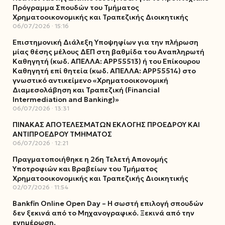
Πρόγραμμα Σπουδών του Τμήματος
Χρηματοοικονομικής και Τραπεζικής Διοικητικής
06/07/2026
15:16
Επιστημονική Διάλεξη Υποψηφίων για την πλήρωση
μίας θέσης μέλους ΔΕΠ στη βαθμίδα του Αναπληρωτή
Καθηγητή (κωδ. ΑΠΕΛΛΑ: ΑΡΡ55513) ή του Επίκουρου
Καθηγητή επί θητεία (κωδ. ΑΠΕΛΛΑ: ΑΡΡ55514) στο
γνωστικό αντικείμενο «Χρηματοοικονομική
Διαμεσολάβηση και Τραπεζική (Financial
Intermediation and Banking)»
06/07/2026
13:31
ΠΙΝΑΚΑΣ ΑΠΟΤΕΛΕΣΜΑΤΩΝ ΕΚΛΟΓΗΣ ΠΡΟΕΔΡΟΥ ΚΑΙ
ΑΝΤΙΠΡΟΕΔΡΟΥ ΤΜΗΜΑΤΟΣ
06/07/2026
12:21
Πραγματοποιήθηκε η 26η Τελετή Απονομής
Υποτροφιών και Βραβείων του Τμήματος
Χρηματοοικονομικής και Τραπεζικής Διοικητικής
02/07/2026
11:54
Bankfin Online Open Day – Η σωστή επιλογή σπουδών
δεν ξεκινά από το Μηχανογραφικό. Ξεκινά από την
ενημέρωση.