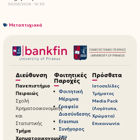
30/06/2026
10:30
Μεταπτυχιακά
Διεύθυνση
Φοιτητικές
Πρόσθετα
Παροχές
Πανεπιστήμιο
Ιστοσελίδες
Φοιτητική
Πειραιώς
Τμήματος
Μέριμνα
Σχολή
Media Pack
Γραφείο
Χρηματοοικονομικής
(Λογότυπα,
Διασύνδεσης
και
Χρώματα)
Erasmus
Στατιστικής
Επικοινωνία
Συνήγορος
Τμήμα
του
Χρηματοοικονομικής