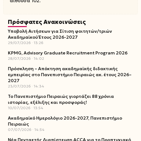
αίθουσα 102.
Πρόσφατες Ανακοινώσεις
Υποβολή Αιτήσεων για Σίτιση φοιτητών/τριών
Ακαδημαϊκού Έτους 2026-2027
29/07/2026
13:26
KPMG, Advisory Graduate Recruitment Program 2026
28/07/2026
14:02
Πρόσκληση – Απόκτηση ακαδημαϊκής διδακτικής
εμπειρίας στο Πανεπιστήμιο Πειραιώς ακ. έτους 2026–
2027
23/07/2026
14:34
Το Πανεπιστήμιο Πειραιώς γιορτάζει 88 χρόνια
ιστορίας, εξέλιξης και προσφοράς!
10/07/2026
13:54
Ακαδημαϊκό Ημερολόγιο 2026-2027, Πανεπιστήμιο
Πειραιώς
07/07/2026
14:54
Νέα Πενταετής Διαπίστευση ACCA για το Προπτυχιακό