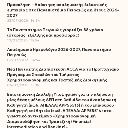
Πρόσκληση – Απόκτηση ακαδημαϊκής διδακτικής
εμπειρίας στο Πανεπιστήμιο Πειραιώς ακ. έτους 2026–
2027
23/07/2026
14:34
Το Πανεπιστήμιο Πειραιώς γιορτάζει 88 χρόνια
ιστορίας, εξέλιξης και προσφοράς!
10/07/2026
13:54
Ακαδημαϊκό Ημερολόγιο 2026-2027, Πανεπιστήμιο
Πειραιώς
07/07/2026
14:54
Νέα Πενταετής Διαπίστευση ACCA για το Προπτυχιακό
Πρόγραμμα Σπουδών του Τμήματος
Χρηματοοικονομικής και Τραπεζικής Διοικητικής
06/07/2026
15:16
Επιστημονική Διάλεξη Υποψηφίων για την πλήρωση
μίας θέσης μέλους ΔΕΠ στη βαθμίδα του Αναπληρωτή
Καθηγητή (κωδ. ΑΠΕΛΛΑ: ΑΡΡ55513) ή του Επίκουρου
Καθηγητή επί θητεία (κωδ. ΑΠΕΛΛΑ: ΑΡΡ55514) στο
γνωστικό αντικείμενο «Χρηματοοικονομική
Διαμεσολάβηση και Τραπεζική (Financial
Intermediation and Banking)»