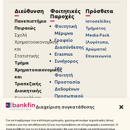
Διεύθυνση
Φοιτητικές
Πρόσθετα
Παροχές
Πανεπιστήμιο
Ιστοσελίδες
Φοιτητική
Πειραιώς
Τμήματος
Μέριμνα
Σχολή
Media Pack
Γραφείο
Χρηματοοικονομικής
(Λογότυπα,
Διασύνδεσης
και
Χρώματα)
Erasmus
Στατιστικής
Επικοινωνία
Συνήγορος
Τμήμα
του
Χρηματοοικονομικής
Φοιτητή
και
Προστασία
Τραπεζικής
Δεδομένων
Διοικητικής
Προσωπικού
Καραολή και
Χαρακτήρα
Δημητρίου 80,
Διαχείριση συγκατάθεσης
18534,
Πειραιάς
Για να παρέχουμε την καλύτερη εμπειρία, χρησιμοποιούμε τεχνολογίες όπως
cookies για την αποθήκευση ή/και την πρόσβαση σε πληροφορίες συσκευών. Η
συγκατάθεση για τις εν λόγω τεχνολογίες θα μας επιτρέψει να επεξεργαστούμε