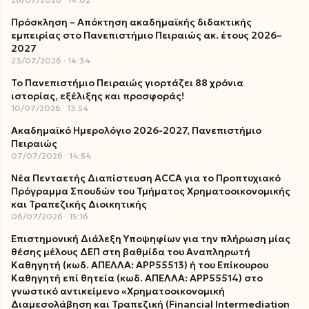
Πρόσκληση – Απόκτηση ακαδημαϊκής διδακτικής
εμπειρίας στο Πανεπιστήμιο Πειραιώς ακ. έτους 2026–
2027
23/07/2026
14:34
Το Πανεπιστήμιο Πειραιώς γιορτάζει 88 χρόνια
ιστορίας, εξέλιξης και προσφοράς!
10/07/2026
13:54
Ακαδημαϊκό Ημερολόγιο 2026-2027, Πανεπιστήμιο
Πειραιώς
07/07/2026
14:54
Νέα Πενταετής Διαπίστευση ACCA για το Προπτυχιακό
Πρόγραμμα Σπουδών του Τμήματος Χρηματοοικονομικής
και Τραπεζικής Διοικητικής
06/07/2026
15:16
Επιστημονική Διάλεξη Υποψηφίων για την πλήρωση μίας
θέσης μέλους ΔΕΠ στη βαθμίδα του Αναπληρωτή
Καθηγητή (κωδ. ΑΠΕΛΛΑ: ΑΡΡ55513) ή του Επίκουρου
Καθηγητή επί θητεία (κωδ. ΑΠΕΛΛΑ: ΑΡΡ55514) στο
γνωστικό αντικείμενο «Χρηματοοικονομική
Διαμεσολάβηση και Τραπεζική (Financial Intermediation