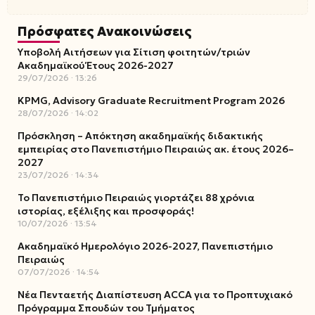
Πρόσφατες Ανακοινώσεις
Υποβολή Αιτήσεων για Σίτιση φοιτητών/τριών
Ακαδημαϊκού Έτους 2026-2027
29/07/2026
13:26
KPMG, Advisory Graduate Recruitment Program 2026
28/07/2026
14:02
Πρόσκληση – Απόκτηση ακαδημαϊκής διδακτικής
εμπειρίας στο Πανεπιστήμιο Πειραιώς ακ. έτους 2026–
2027
23/07/2026
14:34
Το Πανεπιστήμιο Πειραιώς γιορτάζει 88 χρόνια
ιστορίας, εξέλιξης και προσφοράς!
10/07/2026
13:54
Ακαδημαϊκό Ημερολόγιο 2026-2027, Πανεπιστήμιο
Πειραιώς
07/07/2026
14:54
Νέα Πενταετής Διαπίστευση ACCA για το Προπτυχιακό
Πρόγραμμα Σπουδών του Τμήματος