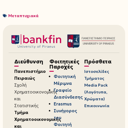
Μεταπτυχιακά
Διεύθυνση
Φοιτητικές
Πρόσθετα
Παροχές
Πανεπιστήμιο
Ιστοσελίδες
Φοιτητική
Πειραιώς
Τμήματος
Μέριμνα
Σχολή
Media Pack
Γραφείο
Χρηματοοικονομικής
(Λογότυπα,
Διασύνδεσης
και
Χρώματα)
Erasmus
Στατιστικής
Επικοινωνία
Συνήγορος
Τμήμα
του
Χρηματοοικονομικής
Φοιτητή
και