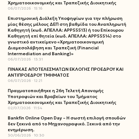
Χρηματοοικονομικής και Τραπεζικής Διοικητικής
06/07/2026
15:16
Επιστημονική Διάλεξη Υποψηφίων για την πλήρωση
μίας θέσης μέλους ΔΕΠ στη βαθμίδα του Αναπληρωτή
Καθηγητή (κωδ. ΑΠΕΛΛΑ: ΑΡΡ55513) ή του Επίκουρου
Καθηγητή επί θητεία (κωδ. ΑΠΕΛΛΑ: ΑΡΡ55514) στο
γνωστικό αντικείμενο «Χρηματοοικονομική
Διαμεσολάβηση και Τραπεζική (Financial
Intermediation and Banking)»
06/07/2026
13:31
ΠΙΝΑΚΑΣ ΑΠΟΤΕΛΕΣΜΑΤΩΝ ΕΚΛΟΓΗΣ ΠΡΟΕΔΡΟΥ ΚΑΙ
ΑΝΤΙΠΡΟΕΔΡΟΥ ΤΜΗΜΑΤΟΣ
06/07/2026
12:21
Πραγματοποιήθηκε η 26η Τελετή Απονομής
Υποτροφιών και Βραβείων του Τμήματος
Χρηματοοικονομικής και Τραπεζικής Διοικητικής
02/07/2026
11:54
Bankfin Online Open Day – Η σωστή επιλογή σπουδών
δεν ξεκινά από το Μηχανογραφικό. Ξεκινά από την
ενημέρωση.
30/06/2026
10:30