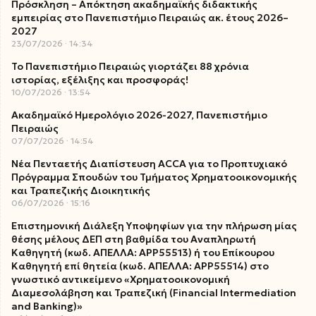
Πρόσκληση – Απόκτηση ακαδημαϊκής διδακτικής
εμπειρίας στο Πανεπιστήμιο Πειραιώς ακ. έτους 2026–
2027
23/07/2026
14:34
Το Πανεπιστήμιο Πειραιώς γιορτάζει 88 χρόνια
ιστορίας, εξέλιξης και προσφοράς!
10/07/2026
13:54
Ακαδημαϊκό Ημερολόγιο 2026-2027, Πανεπιστήμιο
Πειραιώς
07/07/2026
14:54
Νέα Πενταετής Διαπίστευση ACCA για το Προπτυχιακό
Πρόγραμμα Σπουδών του Τμήματος Χρηματοοικονομικής
και Τραπεζικής Διοικητικής
06/07/2026
15:16
Επιστημονική Διάλεξη Υποψηφίων για την πλήρωση μίας
θέσης μέλους ΔΕΠ στη βαθμίδα του Αναπληρωτή
Καθηγητή (κωδ. ΑΠΕΛΛΑ: ΑΡΡ55513) ή του Επίκουρου
Καθηγητή επί θητεία (κωδ. ΑΠΕΛΛΑ: ΑΡΡ55514) στο
γνωστικό αντικείμενο «Χρηματοοικονομική
Διαμεσολάβηση και Τραπεζική (Financial Intermediation
and Banking)»