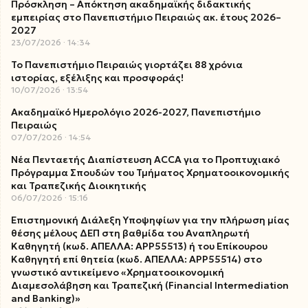
Πρόσκληση – Απόκτηση ακαδημαϊκής διδακτικής
εμπειρίας στο Πανεπιστήμιο Πειραιώς ακ. έτους 2026–
2027
23/07/2026
14:34
Το Πανεπιστήμιο Πειραιώς γιορτάζει 88 χρόνια
ιστορίας, εξέλιξης και προσφοράς!
10/07/2026
13:54
Ακαδημαϊκό Ημερολόγιο 2026-2027, Πανεπιστήμιο
Πειραιώς
07/07/2026
14:54
Νέα Πενταετής Διαπίστευση ACCA για το Προπτυχιακό
Πρόγραμμα Σπουδών του Τμήματος Χρηματοοικονομικής
και Τραπεζικής Διοικητικής
06/07/2026
15:16
Επιστημονική Διάλεξη Υποψηφίων για την πλήρωση μίας
θέσης μέλους ΔΕΠ στη βαθμίδα του Αναπληρωτή
Καθηγητή (κωδ. ΑΠΕΛΛΑ: ΑΡΡ55513) ή του Επίκουρου
Καθηγητή επί θητεία (κωδ. ΑΠΕΛΛΑ: ΑΡΡ55514) στο
γνωστικό αντικείμενο «Χρηματοοικονομική
Διαμεσολάβηση και Τραπεζική (Financial Intermediation
and Banking)»