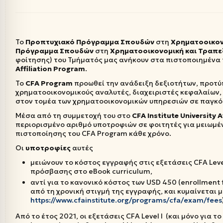
Το
Προπτυχιακό Πρόγραμμα Σπουδών
στη
Χρηματοοικονο
Πρόγραμμα Σπουδών
στη
Χρηματοοικονομική και Τραπε
φοίτησης) του Τμήματός μας ανήκουν στα πιστοποιημέν
Affiliation
Program
.
Το
CFA Program
προωθεί την ανάδειξη δεξιοτήτων, προτύ
χρηματοοικονομικούς αναλυτές, διαχειριστές κεφαλαίων,
στον τομέα των χρηματοοικονομικών υπηρεσιών σε παγκό
Μέσα από τη συμμετοχή του στο
CFA Institute University 
περιορισμένο αριθμό υποτροφιών σε φοιτητές για μειωμέ
πιστοποίησης του CFA Program κάθε χρόνο.
Οι
υποτροφίες
αυτές
μειώνουν το κόστος εγγραφής στις εξετάσεις CFA Lev
πρόσβασης στο eBook curriculum,
αντί για το κανονικό κόστος των USD 450 (enrollment 
από τη χρονική στιγμή της εγγραφής, και κυμαίνεται 
https://www.cfainstitute.org/programs/cfa/exam/fees
Από το έτος 2021, οι εξετάσεις CFA Level I (και μόνο για