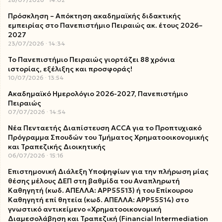
Πρόσκληση – Απόκτηση ακαδημαϊκής διδακτικής
εμπειρίας στο Πανεπιστήμιο Πειραιώς ακ. έτους 2026–
2027
23/07/2026
14:34
Το Πανεπιστήμιο Πειραιώς γιορτάζει 88 χρόνια
ιστορίας, εξέλιξης και προσφοράς!
10/07/2026
13:54
Ακαδημαϊκό Ημερολόγιο 2026-2027, Πανεπιστήμιο
Πειραιώς
07/07/2026
14:54
Νέα Πενταετής Διαπίστευση ACCA για το Προπτυχιακό
Πρόγραμμα Σπουδών του Τμήματος Χρηματοοικονομικής
και Τραπεζικής Διοικητικής
06/07/2026
15:16
Επιστημονική Διάλεξη Υποψηφίων για την πλήρωση μίας
θέσης μέλους ΔΕΠ στη βαθμίδα του Αναπληρωτή
Καθηγητή (κωδ. ΑΠΕΛΛΑ: ΑΡΡ55513) ή του Επίκουρου
Καθηγητή επί θητεία (κωδ. ΑΠΕΛΛΑ: ΑΡΡ55514) στο
γνωστικό αντικείμενο «Χρηματοοικονομική
Διαμεσολάβηση και Τραπεζική (Financial Intermediation