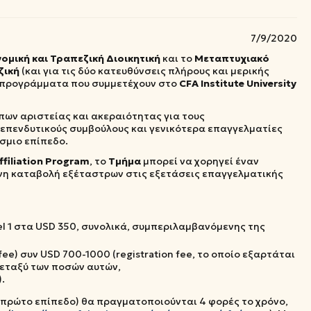
7/9/2020
μική και Τραπεζική Διοικητική
και το
Μεταπτυχιακό
ζική
(και για τις δύο κατευθύνσεις πλήρους και μερικής
α προγράμματα που συμμετέχουν στο
CFA
Institute
University
πων αριστείας και ακεραιότητας για τους
 επενδυτικούς συμβούλους και γενικότερα επαγγελματίες
σμιο επίπεδο.
Affiliation Program
, το
Τμήμα
μπορεί να χορηγεί έναν
νη καταβολή εξέταστρων στις εξετάσεις επαγγελματικής
el 1 στα USD 350, συνολικά, συμπεριλαμβανόμενης της
fee) συν USD 700-1000 (registration fee, το οποίο εξαρτάται
μεταξύ των ποσών αυτών,
).
 το πρώτο επίπεδο) θα πραγματοποιούνται 4 φορές το χρόνο,