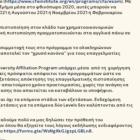
ο (
https://www.cfainstitute.org/en/programs/cfa/exam
). Με
 Τμήμα μέσα στο φθινόπωρο 2020, αυτές μπορούν να
021 ή Αυγούστου 2021 ή Νοεμβρίου 2021 ή Φεβρουαρίου
 πιστοποίηση στον κλάδο των χρηματοοικονομικών
ική πιστοποίηση πραγματοποιούνται στα αγγλικά πάνω σε
τη συμμετοχή τους στο πρόγραμμα το ολοκληρώνουν
ο αποτελεί τον “χρυσό κανόνα” για τους επαγγελματίες
iversity Affiliation Program υπάρχει μέσα από τη χορήγηση
λείς πρόσφατοι απόφοιτοι των προγραμμάτων ώστε να
 εξετάσεις απόκτησης της επαγγελματικής πιστοποίησης
ν απαιτούμενο χρόνο προετοιμασίας, χωρίς την ανάγκη να
τασης που απαιτείται να καταβάλουν οι υποψήφιοι.
και όχι τα επόμενα στάδια των εξετάσεων. Ενδεχόμενη
ξετάσεις για τα επόμενα δύο Levels δεν καλύπτονται από τις
αλούμε πολύ να μας δηλώσει την πρόθεσή του
ν όπου θα εξηγείτε τους λόγους εκδήλωσης ενδιαφέροντος
το
https://forms.gle/WsNgXkGJgzpLGBLn8
.
ών: