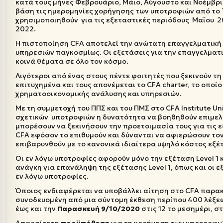
κατά τους μήνες Φεβρουάριο, Μάιο, Αύγουστο και Νοέμβρι
βάση τις ημερομηνίες χορήγησης των υποτροφιών από το
χρησιμοποιηθούν για τις εξεταστικές περιόδους Μαΐου 2
2022.
Η πιστοποίηση CFA αποτελεί την ανώτατη επαγγελματική
υπηρεσιών παγκοσμίως. Οι εξετάσεις για την επαγγελματ
κοινά θέματα σε όλο τον κόσμο.
Λιγότεροι από ένας στους πέντε φοιτητές που ξεκινούν 
επιτυχημένα και τους απονέμεται το CFA charter, το οποί
χρηματοοικονομικής ανάλυσης και υπηρεσιών.
Με τη συμμετοχή του ΠΠΣ και του ΠΜΣ στο CFA Institute Un
σχετικών υποτροφιών η δυνατότητα να βοηθηθούν επιμε
μπορέσουν να ξεκινήσουν την προετοιμασία τους για τις
CFA εφόσον το επιθυμούν και δύνανται να αφιερώσουν το
επιβαρυνθούν με το κανονικά ιδιαίτερα υψηλό κόστος εξέ
Οι εν λόγω υποτροφίες αφορούν μόνο την εξέταση Level 1 
ανάγκη για επανάληψη της εξέτασης Level 1, όπως και οι ε
εν λόγω υποτροφίες.
Όποιος ενδιαφέρεται να υποβάλλει αίτηση στο CFA παρακ
συνοδευομένη από μια σύντομη έκθεση περίπου 400 λέξεω
έως και την
Παρασκευή 9/10/2020
στις 12 το μεσημέρι, σ
Απαραίτητη
προϋπόθεση
για τη χορήγηση των υποτροφι