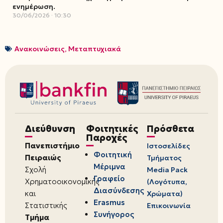
ενημέρωση.
30/06/2026
10:30
Ανακοινώσεις
,
Μεταπτυχιακά
Διεύθυνση
Φοιτητικές
Πρόσθετα
Παροχές
Πανεπιστήμιο
Ιστοσελίδες
Φοιτητική
Πειραιώς
Τμήματος
Μέριμνα
Σχολή
Media Pack
Γραφείο
Χρηματοοικονομικής
(Λογότυπα,
Διασύνδεσης
και
Χρώματα)
Erasmus
Στατιστικής
Επικοινωνία
Συνήγορος
Τμήμα