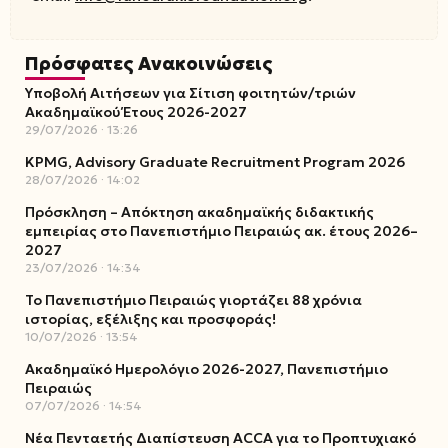
Πρόσφατες Ανακοινώσεις
Υποβολή Αιτήσεων για Σίτιση φοιτητών/τριών
Ακαδημαϊκού Έτους 2026-2027
29/07/2026
13:26
KPMG, Advisory Graduate Recruitment Program 2026
28/07/2026
14:02
Πρόσκληση – Απόκτηση ακαδημαϊκής διδακτικής
εμπειρίας στο Πανεπιστήμιο Πειραιώς ακ. έτους 2026–
2027
23/07/2026
14:34
Το Πανεπιστήμιο Πειραιώς γιορτάζει 88 χρόνια
ιστορίας, εξέλιξης και προσφοράς!
10/07/2026
13:54
Ακαδημαϊκό Ημερολόγιο 2026-2027, Πανεπιστήμιο
Πειραιώς
07/07/2026
14:54
Νέα Πενταετής Διαπίστευση ACCA για το Προπτυχιακό