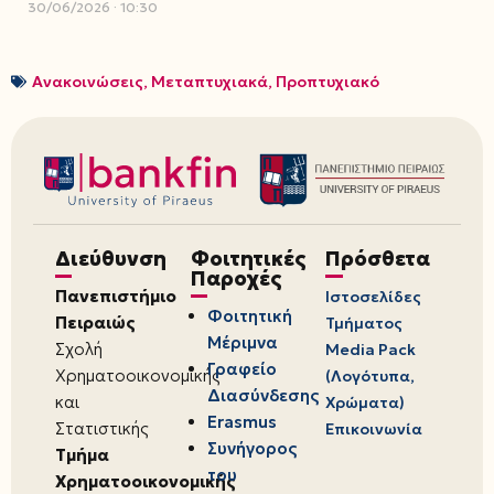
30/06/2026
10:30
Ανακοινώσεις
,
Μεταπτυχιακά
,
Προπτυχιακό
Διεύθυνση
Φοιτητικές
Πρόσθετα
Παροχές
Πανεπιστήμιο
Ιστοσελίδες
Φοιτητική
Πειραιώς
Τμήματος
Μέριμνα
Σχολή
Media Pack
Γραφείο
Χρηματοοικονομικής
(Λογότυπα,
Διασύνδεσης
και
Χρώματα)
Erasmus
Στατιστικής
Επικοινωνία
Συνήγορος
Τμήμα
του
Χρηματοοικονομικής