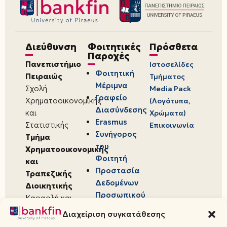
Διεύθυνση
Φοιτητικές
Πρόσθετα
Παροχές
Πανεπιστήμιο
Ιστοσελίδες
Φοιτητική
Πειραιώς
Τμήματος
Μέριμνα
Σχολή
Media Pack
Γραφείο
Χρηματοοικονομικής
(Λογότυπα,
Διασύνδεσης
και
Χρώματα)
Erasmus
Στατιστικής
Επικοινωνία
Συνήγορος
Τμήμα
του
Χρηματοοικονομικής
Φοιτητή
και
Προστασία
Τραπεζικής
Δεδομένων
Διοικητικής
Προσωπικού
Καραολή και
Χαρακτήρα
Δημητρίου 80,
Διαχείριση συγκατάθεσης
18534,