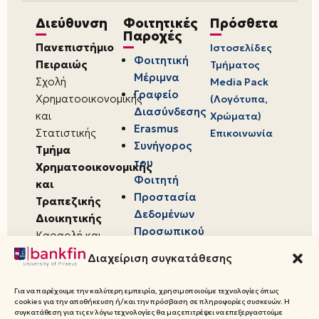
Διεύθυνση
Φοιτητικές
Πρόσθετα
Παροχές
Πανεπιστήμιο
Ιστοσελίδες
Φοιτητική
Πειραιώς
Τμήματος
Μέριμνα
Σχολή
Media Pack
Γραφείο
Χρηματοοικονομικής
(Λογότυπα,
Διασύνδεσης
και
Χρώματα)
Erasmus
Στατιστικής
Επικοινωνία
Συνήγορος
Τμήμα
του
Χρηματοοικονομικής
Φοιτητή
και
Προστασία
Τραπεζικής
Δεδομένων
Διοικητικής
Προσωπικού
Καραολή και
Χαρακτήρα
Δημητρίου 80,
Διαχείριση συγκατάθεσης
18534,
Πειραιάς
Για να παρέχουμε την καλύτερη εμπειρία, χρησιμοποιούμε τεχνολογίες όπως
cookies για την αποθήκευση ή/και την πρόσβαση σε πληροφορίες συσκευών. Η
συγκατάθεση για τις εν λόγω τεχνολογίες θα μας επιτρέψει να επεξεργαστούμε