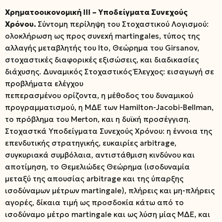
Χρηματοοικονομική ΙΙΙ – Υποδείγματα Συνεχούς
Χρόνου.
Σύντομη περίληψη του Στοχαστικού Λογισμού:
ολοκλήρωση ως προς συνεxή martingales, τύπος της
αλλαγής μεταβλητής του Ito, Θεώρημα του Girsanov,
στοχαστικές διαφορικές εξισώσεις, και διαδικασίες
διάχυσης. Δυναμικός Στοχαστικός Έλεγχος: εισαγωγή σε
προβλήματα ελέγχου
πεπερασμένου ορίζοντα, η μέθοδος του δυναμικού
προγραμματισμού, η ΜΔΕ των Hamilton-Jacobi-Bellman,
το πρόβλημα του Merton, και η δυϊκή προσέγγιση.
Στοχαστκά Υποδείγματα Συνεχούς Χρόνου: η έννοια της
επενδυτικής στρατηγικής, ευκαιρίες arbitrage,
συγκυριακά συμβόλαια, αντιστάθμιση κινδύνου και
αποτίμηση, το Θεμελιώδες Θεώρημα (ισοδυναμία
μεταξύ της απουσίας arbitrage και της ύπαρξης
ισοδύναμων μέτρων martingale), πλήρεις και μη-πλήρεις
αγορές, δίκαια τιμή ως προσδοκία κάτω από το
ισοδύναμο μέτρο martingale και ως λύση μίας ΜΔΕ, και