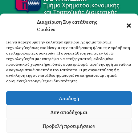
Διαχείριση Συγκατάθεσης
Cookies
Ταχυδρομική Διεύθυνση
Για να παρέχουμε την καλύτερη εμπειρία, χρησιμοποιούμε
τεχνολογίες όπως cookies για την αποθήκευση ή/και την πρόσβαση
Πανεπιστήμιο Πειραιώς,
σε πληροφορίες συσκευών. Η συγκατάθεση για τις εν λόγω
Τμήμα Χρηματοοικονομικής & Τραπεζικής Διοικητικής
τεχνολογίες θα μας επιτρέψει να επεξεργαστούμε δεδομένα
Καραολή και Δημητρίου 80,
προσωπικού χαρακτήρα, όπως συμπεριφορά περιήγησης ή μοναδικά
αναγνωριστικά σε αυτόν τον ιστότοπο. Η μη συγκατάθεση ή η
18534, Πειραιάς
ανάκληση της συγκατάθεσης, μπορεί να επηρεάσει αρνητικά
ορισμένες λειτουργίες και δυνατότητες.
Χρήσιμοι Σύνδεσμοι
Αποδοχή
Ιστοσελίδα Τμήματος Χρηματοοικονομικής και
Τραπεζικής Διοικητικής
Δεν αποδέχομαι
Υπηρεσία Πληροφόρησης Φοιτητών
eclass Πανεπιστημίου Πειραιώς
Προβολή προτιμήσεων
Βιβλιοθήκη