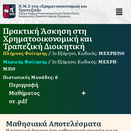
Π.Μ.Σ στη «Χρηματοοικονομική και
Τραπεζική»
Τμήμα Χρηματοοικονομικής και Τραπεζικής
Μεταπηδήστε
Διοικητικής Πανεπιστημίου Πειραιώς
στο
Πρακτική Άσκηση στη
περιεχόμενο
Χρηματοοικονομική και
Τραπεζική Διοικητική
Πλήρους Φοίτησης
// 3o Εξάμηνο, Κωδικός:
ΜΕΧΡΗ350
Μερικής Φοίτησης
// 3o Εξάμηνο, Κωδικός:
ΜΕΧΡΗ-
Μ350
Πιστωτικές Μονάδες:
6
Περιγραφή
Μαθήματος
σε .pdf
Μαθησιακά Αποτελέσματα
Η πρακτική άσκηση έχει καθοριστική σημασία για τη