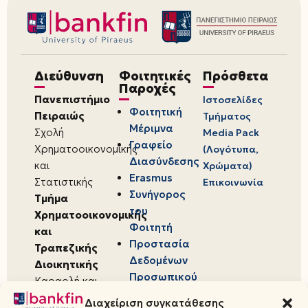
Διεύθυνση
Φοιτητικές
Πρόσθετα
Παροχές
Πανεπιστήμιο
Ιστοσελίδες
Φοιτητική
Πειραιώς
Τμήματος
Μέριμνα
Σχολή
Media Pack
Γραφείο
Χρηματοοικονομικής
(Λογότυπα,
Διασύνδεσης
και
Χρώματα)
Erasmus
Στατιστικής
Επικοινωνία
Συνήγορος
Τμήμα
του
Χρηματοοικονομικής
Φοιτητή
και
Προστασία
Τραπεζικής
Δεδομένων
Διοικητικής
Προσωπικού
Καραολή και
Χαρακτήρα
Δημητρίου 80,
Διαχείριση συγκατάθεσης