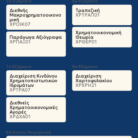
5ο Εξάμηνο
6ο Εξάμηνο
Διεθνής
Τραπεζική
Μακροχρηματοοικονο
ΧΡΤΡΑΠ01
μική
ΧΡΟΙΚ07
Χρηματοοικονομική
Παράγωγα Αξιόγραφα
Θεωρία
ΧΡΠΑΞ01
ΧΡΘΕΡ01
7ο Εξάμηνο
8ο Εξάμηνο
Διαχείριση Κινδύνου
Διαχείριση
Χρηματοπιστωτικών
Χαρτοφυλακίου
Ιδρυμάτων
ΧΡΧΡΗ21
ΧΡΤΡΑ07
Διεθνείς
Χρηματοοικονομικές
Αγορές
ΧΡΔΧΑ01
Επιλογής Χειμερινού